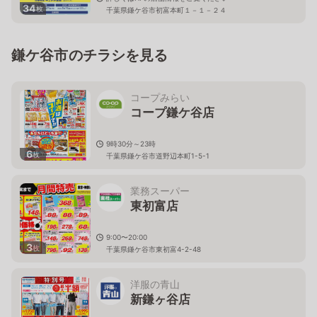
34
枚
千葉県鎌ケ谷市初富本町１－１－２４
鎌ケ谷市のチラシを見る
コープみらい
コープ鎌ケ谷店
9時30分～23時
6
枚
千葉県鎌ケ谷市道野辺本町1-5-1
業務スーパー
東初富店
9:00〜20:00
3
枚
千葉県鎌ケ谷市東初富4-2-48
洋服の青山
新鎌ヶ谷店