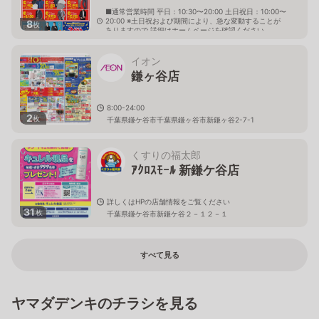
■通常営業時間 平日：10:30〜20:00 土日祝日：10:00〜
20:00 ※土日祝および期間により、急な変動することが
8
枚
ありますので 詳細はホームページを確認ください
千葉県鎌ケ谷市千葉県鎌ヶ谷市新鎌ヶ谷三丁目5番2号
イオン
鎌ヶ谷店
8:00-24:00
2
枚
千葉県鎌ケ谷市千葉県鎌ヶ谷市新鎌ヶ谷2-7-1
くすりの福太郎
ｱｸﾛｽﾓｰﾙ 新鎌ケ谷店
詳しくはHPの店舗情報をご覧ください
31
枚
千葉県鎌ケ谷市新鎌ケ谷２－１２－１
すべて見る
ヤマダデンキのチラシを見る