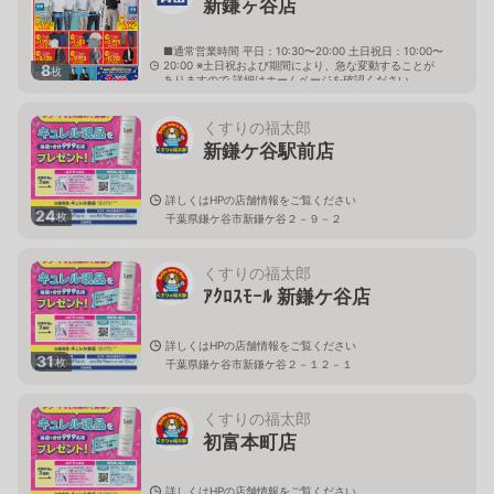
新鎌ヶ谷店
■通常営業時間 平日：10:30〜20:00 土日祝日：10:00〜
20:00 ※土日祝および期間により、急な変動することが
8
枚
ありますので 詳細はホームページを確認ください
千葉県鎌ケ谷市千葉県鎌ヶ谷市新鎌ヶ谷三丁目5番2号
くすりの福太郎
新鎌ケ谷駅前店
詳しくはHPの店舗情報をご覧ください
24
枚
千葉県鎌ケ谷市新鎌ケ谷２－９－２
くすりの福太郎
ｱｸﾛｽﾓｰﾙ 新鎌ケ谷店
詳しくはHPの店舗情報をご覧ください
31
枚
千葉県鎌ケ谷市新鎌ケ谷２－１２－１
くすりの福太郎
初富本町店
詳しくはHPの店舗情報をご覧ください