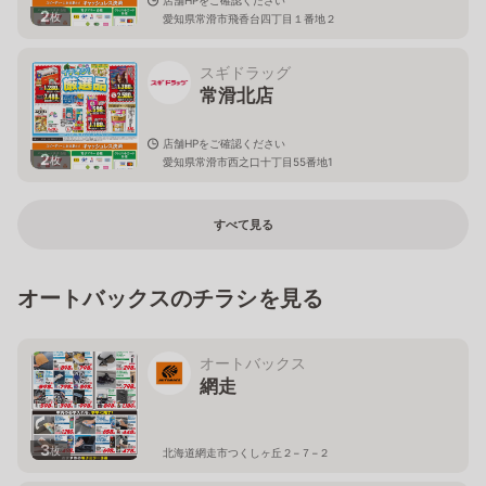
2
枚
愛知県常滑市飛香台四丁目１番地２
スギドラッグ
常滑北店
店舗HPをご確認ください
2
枚
愛知県常滑市西之口十丁目55番地1
すべて見る
オートバックスのチラシを見る
オートバックス
網走
3
枚
北海道網走市つくしヶ丘２−７−２