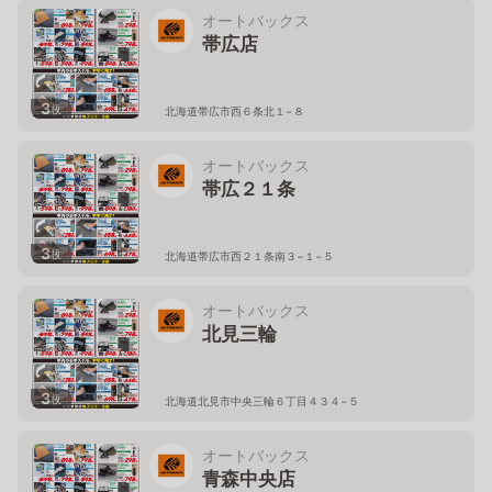
オートバックス
帯広店
3
枚
北海道帯広市西６条北１−８
オートバックス
帯広２１条
3
枚
北海道帯広市西２１条南３−１−５
オートバックス
北見三輪
3
枚
北海道北見市中央三輪６丁目４３４−５
オートバックス
青森中央店