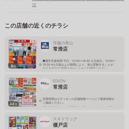
12
この店舗の近くのチラシ
洋服の青山
常滑店
■通常営業時間 平日：10:00〜19:30 土日祝日：10:00〜
19:30 ※土日祝および期間により、急な変動することが
8
枚
ありますので 詳細はホームページを確認ください
愛知県常滑市虹の丘四丁目31番地
EDION
常滑店
営業時間はエディオンの店舗情報ページにて最新情報を
ご確認ください。
44
枚
愛知県常滑市虹の丘三丁目123番 カインズモール常滑内
スギドラッグ
榎戸店