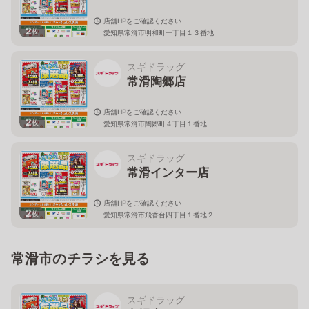
店舗HPをご確認ください
2
枚
愛知県常滑市明和町一丁目１３番地
スギドラッグ
常滑陶郷店
店舗HPをご確認ください
2
枚
愛知県常滑市陶郷町４丁目１番地
スギドラッグ
常滑インター店
店舗HPをご確認ください
2
枚
愛知県常滑市飛香台四丁目１番地２
常滑市のチラシを見る
スギドラッグ