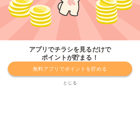
今すぐアプリをダウンロードする
アプリでチラシを見るだけで
ポイントが貯まる！
無料アプリでポイントを貯める
プライバシーポリシー
利用規約
運営会社
サービスに関してのお問い合わせ
チラシ掲載をお考えの方
とじる
Copyright© Kurashiru, Inc. All Rights Reserved.