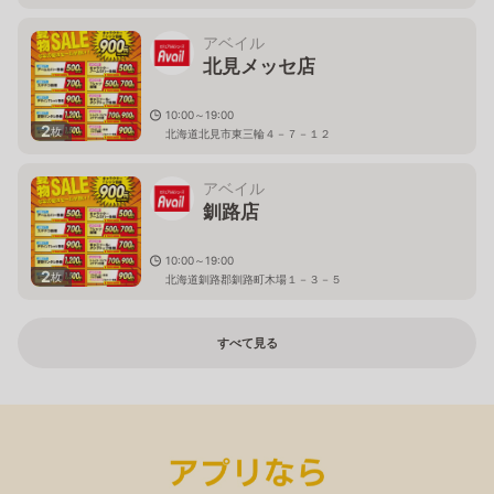
アベイル
北見メッセ店
10:00～19:00
2
枚
北海道北見市東三輪４－７－１２
アベイル
釧路店
10:00～19:00
2
枚
北海道釧路郡釧路町木場１－３－５
すべて見る