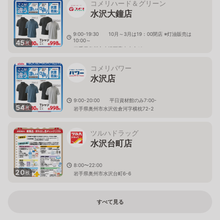
コメリハード＆グリーン
水沢大鐘店
9:00-19:30 10月～3月は19：00閉店 ※灯油販売は
10:00～
45
枚
岩手県奥州市水沢区字南大金12
コメリパワー
水沢店
9:00-20:00 平日資材館のみ7:00-
54
枚
岩手県奥州市水沢佐倉河字横枕72-2
ツルハドラッグ
水沢台町店
8:00〜22:00
20
枚
岩手県奥州市水沢台町6-6
すべて見る