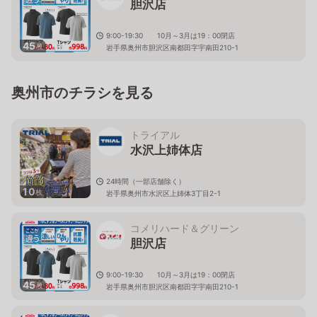
胆沢店
9:00-19:30 10月～3月は19：00閉店
45
枚
岩手県奥州市胆沢区南都田字宇南田210-1
奥州市のチラシを見る
トライアル
水沢上姉体店
24時間（一部店舗除く）
10
枚
岩手県奥州市水沢区上姉体3丁目2-1
コメリハード＆グリーン
胆沢店
9:00-19:30 10月～3月は19：00閉店
45
枚
岩手県奥州市胆沢区南都田字宇南田210-1