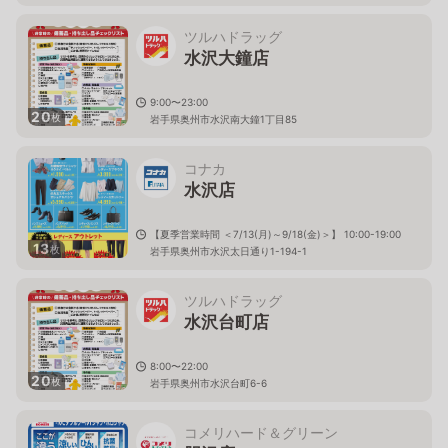
ツルハドラッグ
水沢大鐘店
9:00〜23:00
20
枚
岩手県奥州市水沢南大鐘1丁目85
コナカ
水沢店
【夏季営業時間 ＜7/13(月)～9/18(金)＞】 10:00-19:00
13
枚
岩手県奥州市水沢太日通り1-194-1
ツルハドラッグ
水沢台町店
8:00〜22:00
20
枚
岩手県奥州市水沢台町6-6
コメリハード＆グリーン