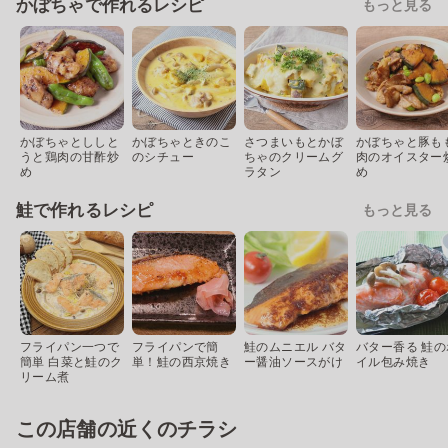
かぼちゃで作れるレシピ
もっと見る
かぼちゃとししと
かぼちゃときのこ
さつまいもとかぼ
かぼちゃと豚も
うと鶏肉の甘酢炒
のシチュー
ちゃのクリームグ
肉のオイスター
め
ラタン
め
鮭で作れるレシピ
もっと見る
フライパン一つで
フライパンで簡
鮭のムニエル バタ
バター香る 鮭の
簡単 白菜と鮭のク
単！鮭の西京焼き
ー醤油ソースがけ
イル包み焼き
リーム煮
この店舗の近くのチラシ