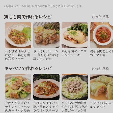
※明細されている内容は店舗の実売状況と異なる場合がございます。
鶏もも肉で作れるレシピ
もっと見る
わさび醤油がクセ
さっぱりジューシ
鶏もも肉のイタリ
鶏もも肉としめ
になる！鶏もも肉
ー 鶏もも肉のねぎ
アンステーキ
のトマト煮
の和風ソテー
塩レモンだれ
キャベツで作れるレシピ
もっと見る
ごはんがすすむ！
ごはんがすすむ！
キャベツが沢山食
コンソメ味のロ
チキンとキャベツ
豚バラ肉とキャベ
べられる 豚バラポ
ルキャベツ
のガーリック炒め
ツのオイスターソ
ン酢ガーリック炒