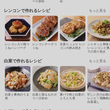
ース炒め
め
レンコンで作れるレシピ
もっと見る
レンコン入り鶏つ
レンコンチーズつ
生姜たっぷり レン
シャキっと美味
くねハンバーグ
くね
コンの挟み焼き
い レンコンと豚
ラの照り焼き
白菜で作れるレシピ
もっと見る
白菜と豚肉のうま
白菜と鶏もものガ
豚バラ肉と白菜の
忙しい方のお助
煮
リバタ炒め
とろとろ煮
レシピ！鶏胸肉
白菜蒸し