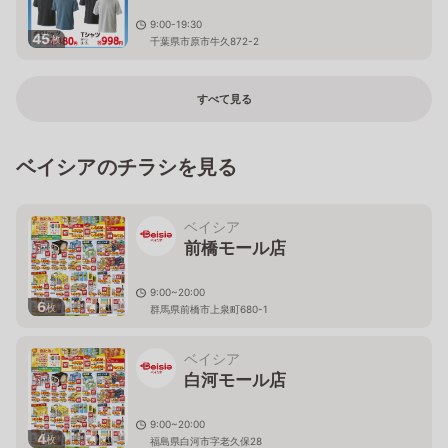
9:00-19:30
45
枚
千葉県市原市牛久872-2
すべて見る
ベイシアのチラシを見る
ベイシア
前橋モール店
9:00~20:00
6
枚
群馬県前橋市上泉町680-1
ベイシア
白河モール店
9:00~20:00
4
枚
福島県白河市字老久保28