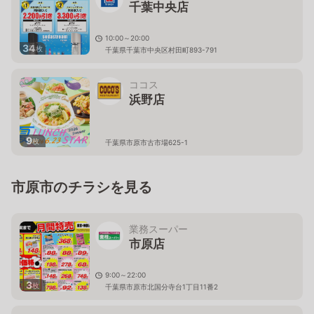
千葉中央店
10:00～20:00
34
枚
千葉県千葉市中央区村田町893-791
ココス
浜野店
9
枚
千葉県市原市古市場625-1
市原市のチラシを見る
業務スーパー
市原店
9:00～22:00
3
枚
千葉県市原市北国分寺台1丁目11番2