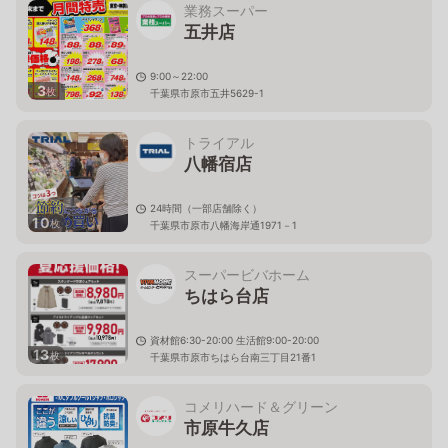
業務スーパー
五井店
9:00～22:00
3
枚
千葉県市原市五井5629-1
トライアル
八幡宿店
24時間（一部店舗除く）
10
枚
千葉県市原市八幡海岸通1971－1
スーパービバホーム
ちはら台店
資材館6:30-20:00 生活館9:00-20:00
13
枚
千葉県市原市ちはら台南三丁目21番1
コメリハード＆グリーン
市原牛久店