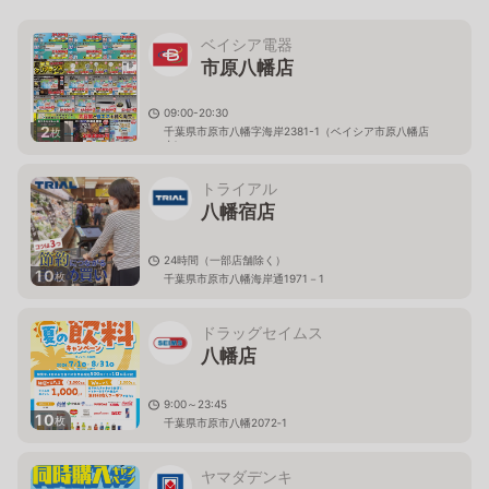
ベイシア電器
市原八幡店
09:00-20:30
2
千葉県市原市八幡字海岸2381-1（ベイシア市原八幡店
枚
内)
トライアル
八幡宿店
24時間（一部店舗除く）
10
枚
千葉県市原市八幡海岸通1971－1
ドラッグセイムス
八幡店
9:00～23:45
10
枚
千葉県市原市八幡2072‐1
ヤマダデンキ