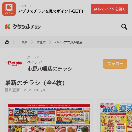
千葉県
市原市
ベイシア 市原八幡店
スーパー
ベイシア
フォロー
市原八幡店のチラシ
最新のチラシ（全4枚）
最終更新：2026/08/05