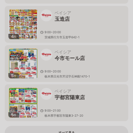
ベイシア
玉造店
9:00~20:00
4
枚
茨城県行方市玉造甲642-1
ベイシア
今市モール店
9:00~20:00
5
枚
栃木県日光市芹沼字石神殿1470-1
ベイシア
宇都宮陽東店
9:00~21:00
5
枚
栃木県宇都宮市陽東3-27-20
すべて見る