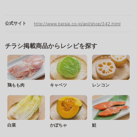
公式サイト
http://www.beisia.co.jp/apl/shop/342.html
チラシ掲載商品からレシピを探す
鶏もも肉
キャベツ
レンコン
白菜
かぼちゃ
鮭