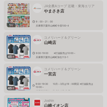
JA全農Aコープ 近畿・東海エリア
やまさき店
9：00～21：00
1
枚
兵庫県宍粟市山崎町今宿100-4
コメリハード＆グリーン
山崎店
9:00-19:00 ※灯油販売は10:00～
45
枚
兵庫県宍粟市山崎町加生113-1
コメリハード＆グリーン
一宮店
9:00-19:30 10月～3月は19：00閉店 ※灯油販売は
10:00～
45
枚
兵庫県宍粟市一宮町安積字町ﾉ田409
Joshin
山崎イオン店