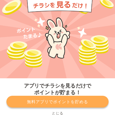
今すぐアプリをダウンロードする
アプリでチラシを見るだけで
ポイントが貯まる！
無料アプリでポイントを貯める
プライバシーポリシー
利用規約
運営会社
サービスに関してのお問い合わせ
チラシ掲載をお考えの方
とじる