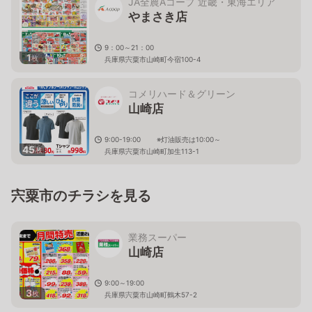
JA全農Aコープ 近畿・東海エリア
やまさき店
9：00～21：00
1
枚
兵庫県宍粟市山崎町今宿100-4
コメリハード＆グリーン
山崎店
9:00-19:00 ※灯油販売は10:00～
45
枚
兵庫県宍粟市山崎町加生113-1
宍粟市のチラシを見る
業務スーパー
山崎店
9:00～19:00
3
枚
兵庫県宍粟市山崎町鶴木57-2