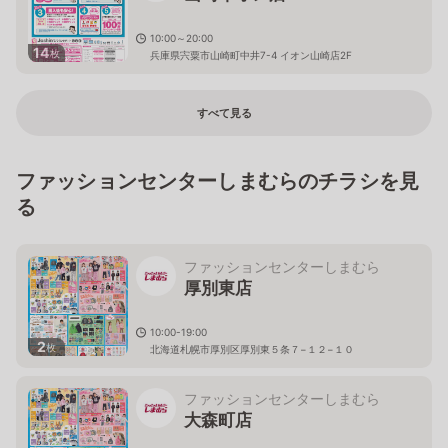
10:00～20:00
14
枚
兵庫県宍粟市山崎町中井7-4 イオン山崎店2F
すべて見る
ファッションセンターしまむらのチラシを見
る
ファッションセンターしまむら
厚別東店
10:00-19:00
2
枚
北海道札幌市厚別区厚別東５条７−１２−１０
ファッションセンターしまむら
大森町店