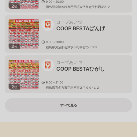
9:00～20:00
2
枚
福島県会津若松市門田町大字飯寺字村西385-2
コープあいづ
COOP BESTAばんげ
9:00～20:00
2
枚
福島県河沼郡会津坂下町字舘の下339
コープあいづ
COOP BESTAひがし
9:00～21:00
2
枚
福島県喜多方市字惣座宮２７００-１２
すべて見る