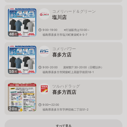
コメリハード＆グリーン
塩川店
9:00-19:00 ※灯油販売は10:00～
46
枚
福島県喜多方市塩川町東栄町4-5-7
コメリパワー
喜多方店
9:00-20:00 資材館7:30-20:00（日曜以外）
55
枚
福島県喜多方市関柴町上高額字前田18-1
ツルハドラッグ
喜多方西店
9:00〜22:00
20
枚
福島県喜多方市字押切南二丁目51-2
すべて見る