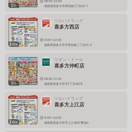
08:00-22:00
2
枚
福島県喜多方市押切南2丁目42-1
ツルハドラッグ
喜多方西店
9:00〜22:00
20
枚
福島県喜多方市字押切南二丁目51-2
リオン・ドール
喜多方仲町店
08:00-21:00
2
枚
福島県喜多方市字2丁目4676
ツルハドラッグ
喜多方上江店
9:00〜24:00
20
枚
福島県喜多方市字上江3647番地4