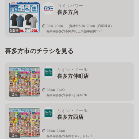
コメリパワー
喜多方店
9:00-20:00 資材館7:30-20:00（日曜以外）
55
枚
福島県喜多方市関柴町上高額字前田18-1
喜多方市のチラシを見る
リオン・ドール
喜多方仲町店
08:00-21:00
2
枚
福島県喜多方市字2丁目4676
リオン・ドール
喜多方西店
08:00-22:00
2
枚
福島県喜多方市押切南2丁目42-1