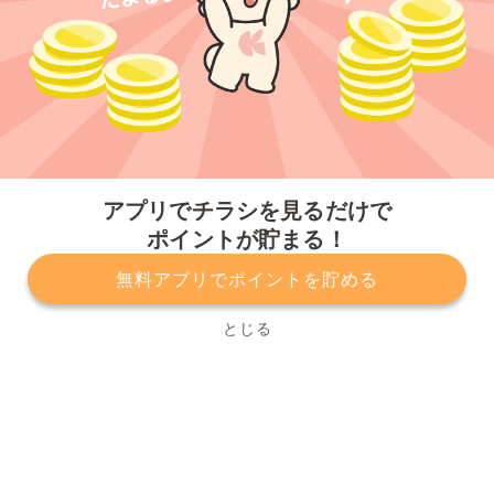
今すぐアプリをダウンロードする
アプリでチラシを見るだけで
ポイントが貯まる！
無料アプリでポイントを貯める
プライバシーポリシー
利用規約
運営会社
サービスに関してのお問い合わせ
チラシ掲載をお考えの方
とじる
Copyright© Kurashiru, Inc. All Rights Reserved.