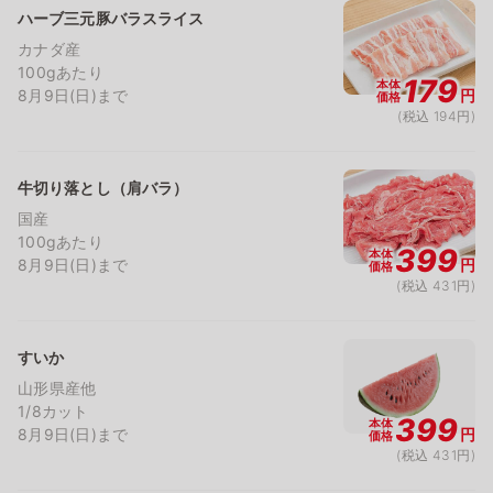
ハーブ三元豚バラスライス
カナダ産
100gあたり
179
本体
8月9日(日)まで
円
価格
(税込 194円)
牛切り落とし（肩バラ）
国産
100gあたり
399
本体
8月9日(日)まで
円
価格
(税込 431円)
すいか
山形県産他
1/8カット
399
本体
8月9日(日)まで
円
価格
(税込 431円)