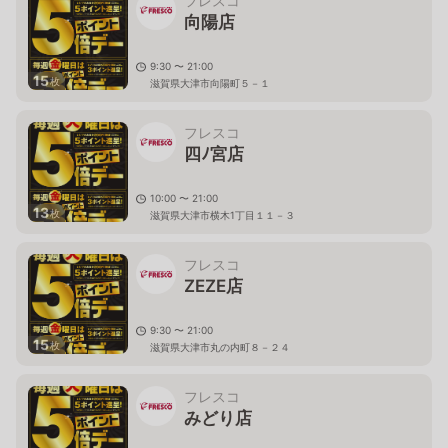
フレスコ
向陽店
9:30 〜 21:00
15
枚
滋賀県大津市向陽町５－１
フレスコ
四ﾉ宮店
10:00 〜 21:00
13
枚
滋賀県大津市横木1丁目１１－３
フレスコ
ZEZE店
9:30 〜 21:00
15
枚
滋賀県大津市丸の内町８－２４
フレスコ
みどり店