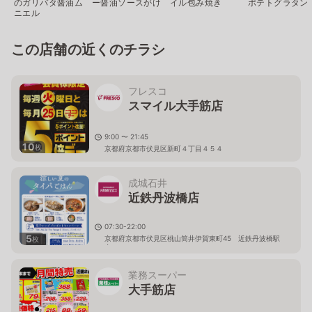
のガリバタ醤油ム
ー醤油ソースがけ
イル包み焼き
ポテトグラタン
ニエル
この店舗の近くのチラシ
フレスコ
スマイル大手筋店
9:00 〜 21:45
10
枚
京都府京都市伏見区新町４丁目４５４
成城石井
近鉄丹波橋店
07:30-22:00
5
京都府京都市伏見区桃山筒井伊賀東町45 近鉄丹波橋駅
枚
内
業務スーパー
大手筋店