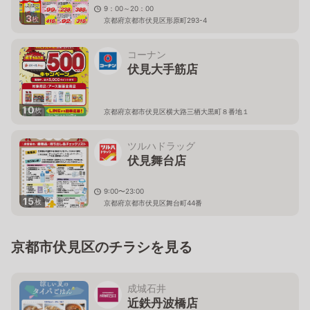
9：00～20：00
3
枚
京都府京都市伏見区形原町293-4
コーナン
伏見大手筋店
10
枚
京都府京都市伏見区横大路三栖大黒町８番地１
ツルハドラッグ
伏見舞台店
9:00〜23:00
15
枚
京都府京都市伏見区舞台町44番
京都市伏見区のチラシを見る
成城石井
近鉄丹波橋店