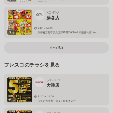
醍醐２階
KOHYO
藤森店
7:00～24:00
7
京都府京都市伏見区深草堀田町10-1 京阪藤の森ローズ
枚
センター1F
すべて見る
フレスコのチラシを見る
フレスコ
大津店
9:30 〜 21:00
15
枚
滋賀県大津市中央１丁目８番３号