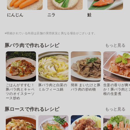
にんじん
ニラ
鮭
※明細されている内容は店舗の実売状況と異なる場合がございます。
豚バラ肉で作れるレシピ
もっと見る
ごはんがすすむ！
豚バラ肉と白菜の
簡単 まいたけと豚
生姜の香りが爽
豚バラ肉とキャベ
ミルフィーユ鍋
バラ肉の炒め物
か！豚バラ肉と
ツのオイスターソ
根の生姜煮
ース炒め
豚ロースで作れるレシピ
もっと見る