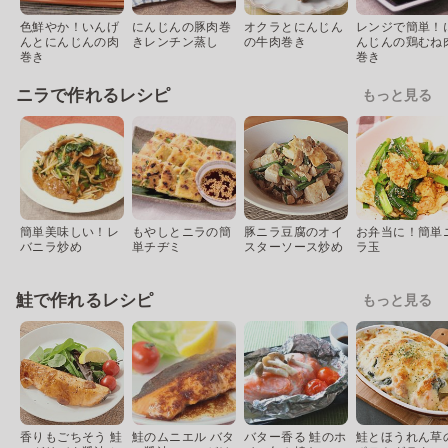
色鮮やか！いんげ
にんじんの豚肉巻
オクラとにんじん
レンジで簡単！
んとにんじんの肉
きレンチン蒸し
の牛肉巻き
んじんの鶏むね
巻き
巻き
ニラで作れるレシピ
もっと見る
簡単美味しい！レ
もやしとニラの簡
豚ニラ豆腐のオイ
お弁当に！簡単
バニラ炒め
単チヂミ
スターソース炒め
ラ玉
鮭で作れるレシピ
もっと見る
香りもごちそう 鮭
鮭のムニエル バタ
バター香る 鮭のホ
鮭とほうれん草