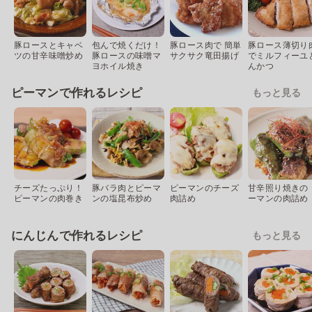
豚ロースとキャベ
包んで焼くだけ！
豚ロース肉で 簡単
豚ロース薄切り
ツの甘辛味噌炒め
豚ロースの味噌マ
サクサク竜田揚げ
でミルフィーユ
ヨホイル焼き
んかつ
ピーマンで作れるレシピ
もっと見る
チーズたっぷり！
豚バラ肉とピーマ
ピーマンのチーズ
甘辛照り焼きの 
ピーマンの肉巻き
ンの塩昆布炒め
肉詰め
ーマンの肉詰め
にんじんで作れるレシピ
もっと見る