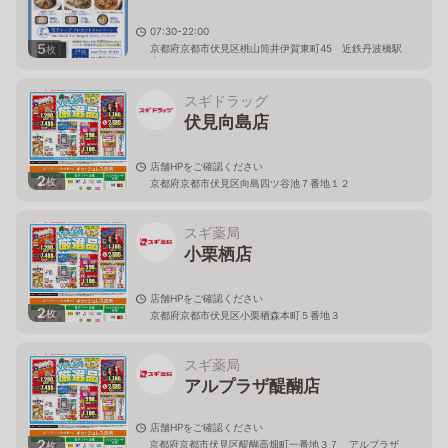
07:30-22:00
5
京都府京都市伏見区桃山筒井伊賀東町45 近鉄丹波橋駅
枚
内
スギドラッグ
伏見向島店
店舗HPをご確認ください
2
枚
京都府京都市伏見区向島四ツ谷池７番地１２
スギ薬局
小栗栖店
店舗HPをご確認ください
2
枚
京都府京都市伏見区小栗栖森本町５番地３
スギ薬局
アルプラザ醍醐店
店舗HPをご確認ください
2
京都府京都市伏見区醍醐高畑町一番地３７ アルプラザ
枚