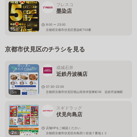
フレスコ
墨染店
9:00 〜 23:00
16
枚
京都府京都市伏見区墨染町703番
京都市伏見区のチラシを見る
成城石井
近鉄丹波橋店
07:30-22:00
5
京都府京都市伏見区桃山筒井伊賀東町45 近鉄丹波橋駅
枚
内
スギドラッグ
伏見向島店
店舗HPをご確認ください
2
枚
京都府京都市伏見区向島四ツ谷池７番地１２