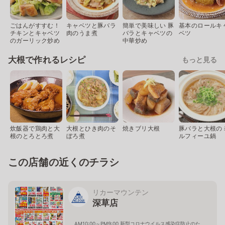
ごはんがすすむ！
キャベツと豚バラ
簡単で美味しい 豚
基本のロールキ
チキンとキャベツ
肉のうま煮
バラとキャベツの
ベツ
のガーリック炒め
中華炒め
大根で作れるレシピ
もっと見る
炊飯器で鶏肉と大
大根とひき肉のそ
焼きブリ大根
豚バラと大根の
根のとろとろ煮
ぼろ煮
ルフィーユ鍋
この店舗の近くのチラシ
リカーマウンテン
深草店
AM10:00～PM9:00 新型コロナウイルス感染症防止のた