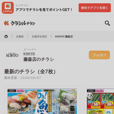
京都府
京都市伏見区
KOHYO 藤森店
スーパー
KOHYO
フォロー
藤森店のチラシ
最新のチラシ（全7枚）
最終更新：2026/08/07