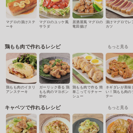
マグロの漬けステ
マグロのユッケ風
居酒屋風 マグロの
漬けマグロでレ
ーキ
サラダ
竜田揚げ
カツ
鶏もも肉で作れるレシピ
もっと見る
鶏もも肉のイタリ
ガーリック香る 鶏
鶏もも肉で作る 簡
ネギダレが美味
アンステーキ
もも肉のマヨポン
単こってりチャー
い！鶏もも肉の
炒め
シュー
テー
キャベツで作れるレシピ
もっと見る