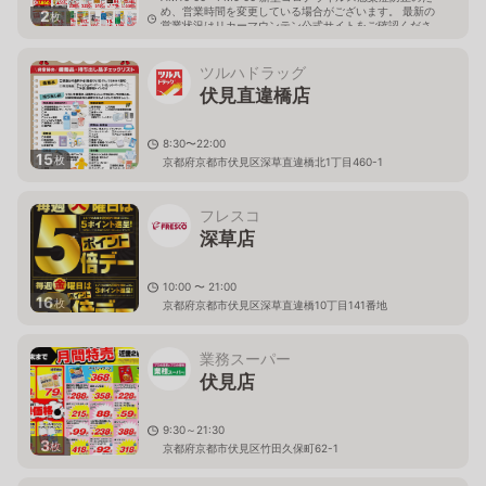
め、営業時間を変更している場合がございます。 最新の
2
枚
営業状況はリカーマウンテン公式サイトをご確認くださ
い。
京都府京都市伏見区深草西浦町4-83
ツルハドラッグ
伏見直違橋店
8:30〜22:00
15
枚
京都府京都市伏見区深草直違橋北1丁目460-1
フレスコ
深草店
10:00 〜 21:00
16
枚
京都府京都市伏見区深草直違橋10丁目141番地
業務スーパー
伏見店
9:30～21:30
3
枚
京都府京都市伏見区竹田久保町62-1