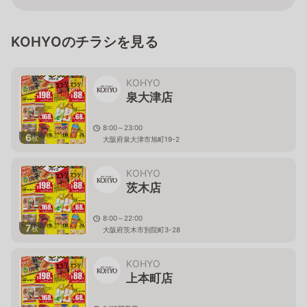
KOHYOのチラシを見る
KOHYO
泉大津店
8:00～23:00
6
枚
大阪府泉大津市旭町19-2
KOHYO
茨木店
8:00～22:00
7
枚
大阪府茨木市別院町3-28
KOHYO
上本町店