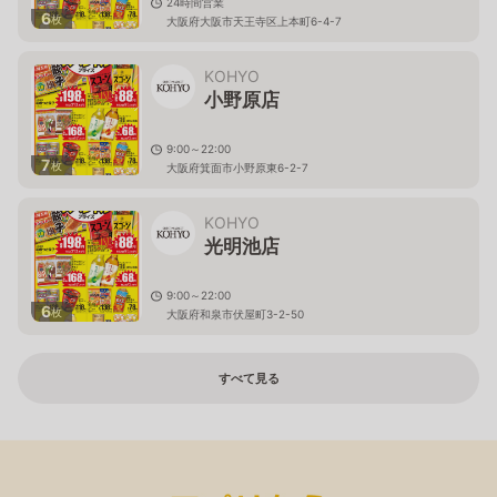
24時間営業
6
枚
大阪府大阪市天王寺区上本町6-4-7
KOHYO
小野原店
9:00～22:00
7
枚
大阪府箕面市小野原東6-2-7
KOHYO
光明池店
9:00～22:00
6
枚
大阪府和泉市伏屋町3-2-50
すべて見る