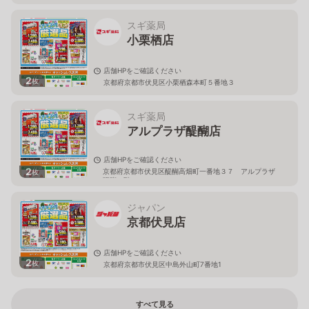
スギ薬局
小栗栖店
店舗HPをご確認ください
2
枚
京都府京都市伏見区小栗栖森本町５番地３
スギ薬局
アルプラザ醍醐店
店舗HPをご確認ください
2
京都府京都市伏見区醍醐高畑町一番地３７ アルプラザ
枚
醍醐２階
ジャパン
京都伏見店
店舗HPをご確認ください
2
枚
京都府京都市伏見区中島外山町7番地1
すべて見る