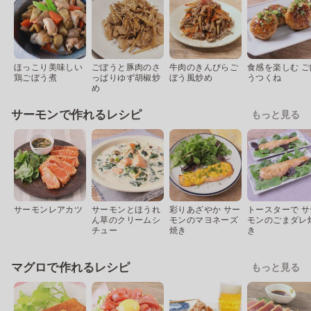
ほっこり美味しい
ごぼうと豚肉のさ
牛肉のきんぴらご
食感を楽しむ ご
鶏ごぼう煮
っぱりゆず胡椒炒
ぼう風炒め
うつくね
め
サーモンで作れるレシピ
もっと見る
サーモンレアカツ
サーモンとほうれ
彩りあざやか サー
トースターで サ
ん草のクリームシ
モンのマヨネーズ
モンのごまダレ
チュー
焼き
き
マグロで作れるレシピ
もっと見る