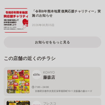
「令和8年熊本地震 復興応援チャリティー」実
施 のお知らせ
2026年08月05日
お知らせをもっと見る
この店舗の近くのチラシ
KOHYO
藤森店
7:00～24:00
3
京都府京都市伏見区深草堀田町10-1 京阪藤の森ローズ
枚
センター1F
フレスコ