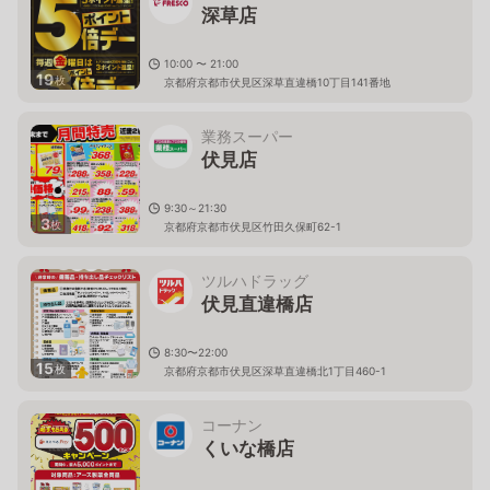
深草店
10:00 〜 21:00
19
枚
京都府京都市伏見区深草直違橋10丁目141番地
業務スーパー
伏見店
9:30～21:30
3
枚
京都府京都市伏見区竹田久保町62-1
ツルハドラッグ
伏見直違橋店
8:30〜22:00
15
枚
京都府京都市伏見区深草直違橋北1丁目460-1
コーナン
くいな橋店