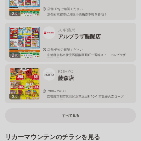
店舗HPをご確認ください
2
枚
京都府京都市伏見区小栗栖森本町５番地３
スギ薬局
アルプラザ醍醐店
店舗HPをご確認ください
2
京都府京都市伏見区醍醐高畑町一番地３７ アルプラザ
枚
醍醐２階
KOHYO
藤森店
7:00～24:00
3
京都府京都市伏見区深草堀田町10-1 京阪藤の森ローズ
枚
センター1F
すべて見る
リカーマウンテンのチラシを見る