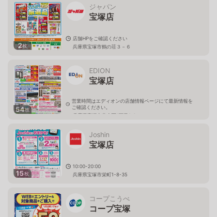
ジャパン
宝塚店
店舗HPをご確認ください
2
枚
兵庫県宝塚市鶴の荘３－６
EDION
宝塚店
営業時間はエディオンの店舗情報ページにて最新情報を
ご確認ください。
54
枚
兵庫県宝塚市安倉西1丁目1-1
Joshin
宝塚店
10:00-20:00
15
枚
兵庫県宝塚市栄町1-8-35
コープこうべ
コープ宝塚