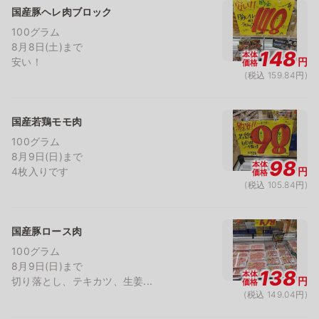
国産豚ヘレ肉ブロック
100グラム
8月8日(土)まで
148
本体
安い！
円
価格
(税込 159.84円)
国産若鶏モモ肉
100グラム
8月9日(日)まで
98
本体
4枚入りです
円
価格
(税込 105.84円)
国産豚ロース肉
100グラム
8月9日(日)まで
138
本体
切り落とし、テキカツ、生姜...
円
価格
(税込 149.04円)