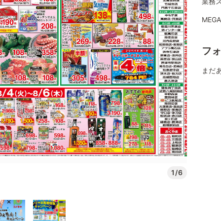
業務ス
MEG
フ
まだ
1/6