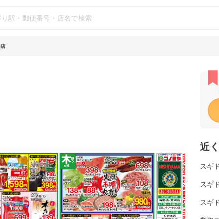
橋店
近
スギ
スギ
スギド