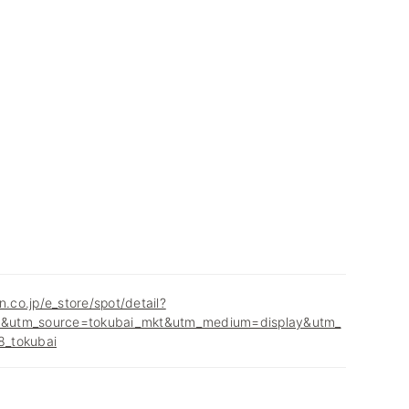
n.co.jp/e_store/spot/detail?
&utm_source=tokubai_mkt&utm_medium=display&utm_
_tokubai