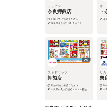
ジャパン
オー
奈良押熊店
・
店舗HPをご確認ください
奈
奈良県奈良市中山町１４３０
2
枚
スギドラッグ
リカ
押熊店
奈
店舗HPをご確認ください
10
奈良県奈良市押熊町１５１９番地１
奈