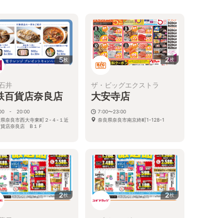
5
2
枚
枚
石井
ザ・ビッグエクストラ
鉄百貨店奈良店
大安寺店
:00 - 20:00
7:00〜23:00
県奈良市西大寺東町２-４-１近
奈良県奈良市南京終町1-128-1
百貨店奈良店 B１Ｆ
2
2
枚
枚