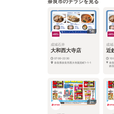
奈良市のチラシを見る
5
枚
成城石井
成城
大和西大寺店
近
07:00-22:30
10
奈良県奈良市西大寺国見町1-1-1
奈良
鉄
2
枚