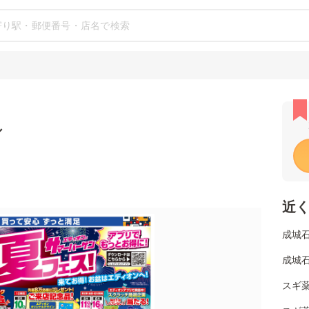
シ
近
成城
成城
スギ薬