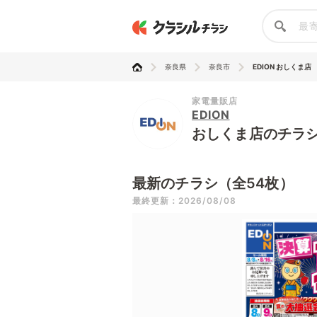
奈良県
奈良市
EDION おしくま店
家電量販店
EDION
おしくま店のチラ
最新のチラシ（全54枚）
最終更新：2026/08/08