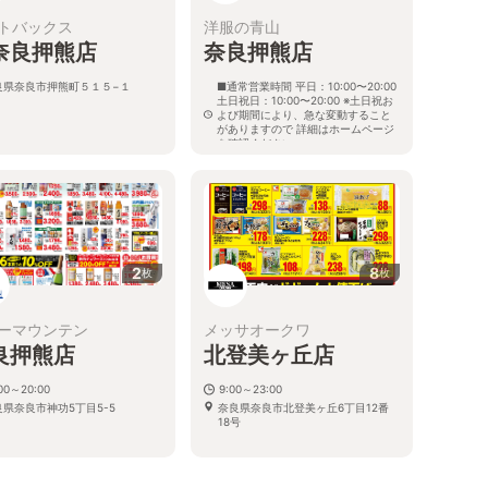
トバックス
洋服の青山
奈良押熊店
奈良押熊店
良県奈良市押熊町５１５−１
■通常営業時間 平日：10:00〜20:00
土日祝日：10:00〜20:00 ※土日祝お
よび期間により、急な変動すること
がありますので 詳細はホームページ
を確認ください
奈良県奈良市押熊町1567番地
2
8
枚
枚
ーマウンテン
メッサオークワ
良押熊店
北登美ヶ丘店
:00～20:00
9:00～23:00
良県奈良市神功5丁目5-5
奈良県奈良市北登美ヶ丘6丁目12番
18号