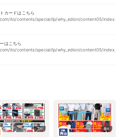
トカードはこちら
com/ito/contents/special/lp/why_edion/content05/index.
ーはこちら
com/ito/contents/special/lp/why_edion/content05/index.
3
8
枚
枚