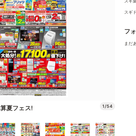
スギ薬
スギ
フ
まだ
1/54
算夏フェス!