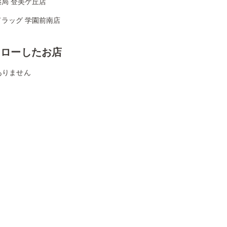
局 登美ケ丘店
ドラッグ 学園前南店
ォローしたお店
ありません