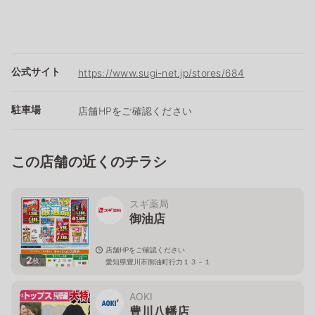
公式サイト
https://www.sugi-net.jp/stores/684
駐車場
店舗HPをご確認ください
この店舗の近くのチラシ
スギ薬局
御油店
店舗HPをご確認ください
2
枚
愛知県豊川市御油町行力１３－１
AOKI
豊川八幡店