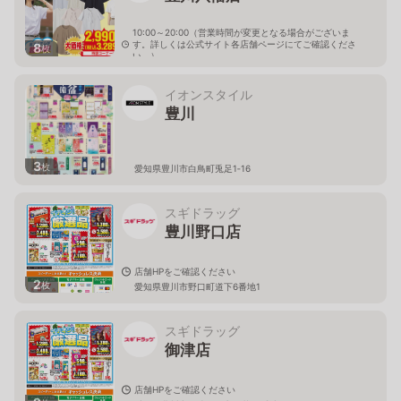
10:00～20:00（営業時間が変更となる場合がございま
す。詳しくは公式サイト各店舗ページにてご確認くださ
8
枚
い。）
愛知県豊川市野口町新屋敷23-2
イオンスタイル
豊川
3
枚
愛知県豊川市白鳥町兎足1‐16
スギドラッグ
豊川野口店
店舗HPをご確認ください
2
枚
愛知県豊川市野口町道下6番地1
スギドラッグ
御津店
店舗HPをご確認ください