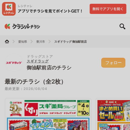
愛知県
豊川市
スギドラッグ 御油駅前店
ドラッグストア
スギドラッグ
フォロー
御油駅前店のチラシ
最新のチラシ（全2枚）
最終更新：2026/08/04