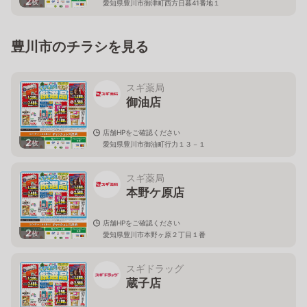
2
枚
愛知県豊川市御津町西方日暮41番地１
豊川市のチラシを見る
スギ薬局
御油店
店舗HPをご確認ください
2
枚
愛知県豊川市御油町行力１３－１
スギ薬局
本野ケ原店
店舗HPをご確認ください
2
枚
愛知県豊川市本野ヶ原２丁目１番
スギドラッグ
蔵子店