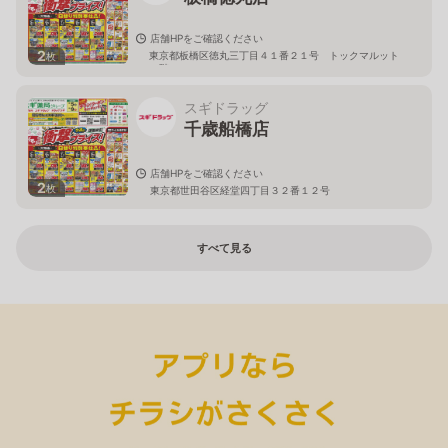
店舗HPをご確認ください
2
東京都板橋区徳丸三丁目４１番２１号 トックマルット
枚
１階
スギドラッグ
千歳船橋店
店舗HPをご確認ください
2
枚
東京都世田谷区経堂四丁目３２番１２号
すべて見る