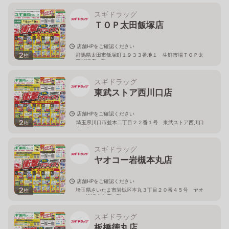
スギドラッグ
ＴＯＰ太田飯塚店
店舗HPをご確認ください
2
群馬県太田市飯塚町１９３３番地１ 生鮮市場ＴＯＰ太
枚
田飯塚店１階
スギドラッグ
東武ストア西川口店
店舗HPをご確認ください
2
埼玉県川口市並木二丁目２２番１号 東武ストア西川口
枚
店２階
スギドラッグ
ヤオコー岩槻本丸店
店舗HPをご確認ください
2
埼玉県さいたま市岩槻区本丸３丁目２０番４５号 ヤオ
枚
コー岩槻本丸店２階
スギドラッグ
板橋徳丸店