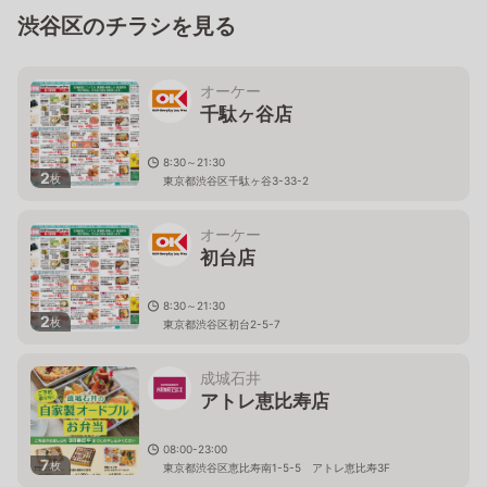
渋谷区のチラシを見る
オーケー
千駄ヶ谷店
8:30～21:30
2
枚
東京都渋谷区千駄ヶ谷3-33-2
オーケー
初台店
8:30～21:30
2
枚
東京都渋谷区初台2-5-7
成城石井
アトレ恵比寿店
08:00-23:00
7
枚
東京都渋谷区恵比寿南1-5-5 アトレ恵比寿3F