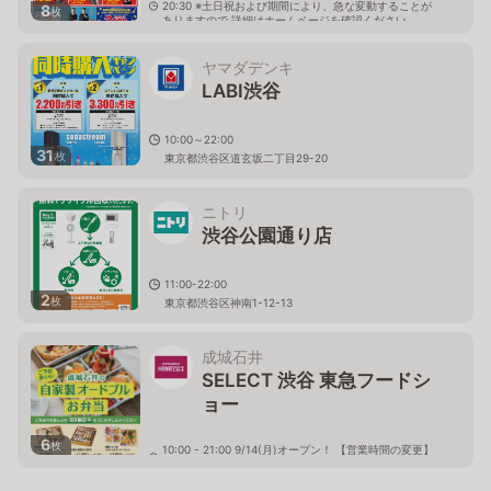
20:30 ※土日祝および期間により、急な変動することが
8
枚
ありますので 詳細はホームページを確認ください
東京都渋谷区道玄坂二丁目29番19号 關口ビル内
ヤマダデンキ
LABI渋谷
10:00～22:00
31
枚
東京都渋谷区道玄坂二丁目29-20
ニトリ
渋谷公園通り店
11:00-22:00
2
枚
東京都渋谷区神南1-12-13
成城石井
SELECT 渋谷 東急フードシ
ョー
6
枚
10:00 - 21:00 9/14(月)オープン！ 【営業時間の変更】
当面の間 11:00～20:00
東京都渋谷区道玄坂1-12-1 渋谷マークシティB1F