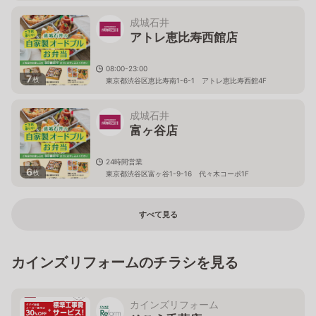
成城石井
アトレ恵比寿西館店
08:00-23:00
7
枚
東京都渋谷区恵比寿南1-6-1 アトレ恵比寿西館4F
成城石井
富ヶ谷店
24時間営業
6
枚
東京都渋谷区富ヶ谷1-9-16 代々木コーポ1F
すべて見る
カインズリフォームのチラシを見る
カインズリフォーム