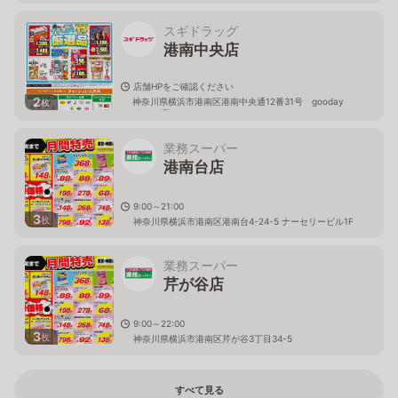
スギドラッグ
港南中央店
店舗HPをご確認ください
2
神奈川県横浜市港南区港南中央通12番31号 gooday
枚
place 1階
業務スーパー
港南台店
9:00～21:00
3
枚
神奈川県横浜市港南区港南台4-24-5 ナーセリービル1F
業務スーパー
芹が谷店
9:00～22:00
3
枚
神奈川県横浜市港南区芹が谷3丁目34-5
すべて見る