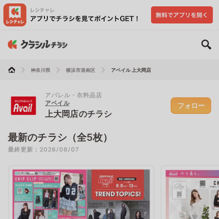
神奈川県
横浜市港南区
アベイル 上大岡店
アパレル・衣料品店
アベイル
フォロー
上大岡店のチラシ
最新のチラシ（全5枚）
最終更新：2026/08/07