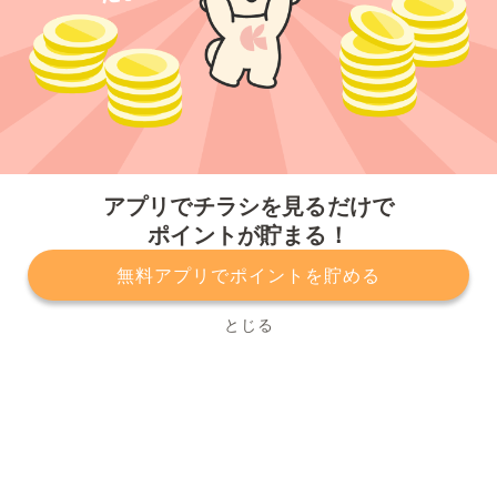
今すぐアプリをダウンロードする
アプリでチラシを見るだけで
ポイントが貯まる！
無料アプリでポイントを貯める
プライバシーポリシー
利用規約
運営会社
サービスに関してのお問い合わせ
チラシ掲載をお考えの方
とじる
Copyright© Kurashiru, Inc. All Rights Reserved.