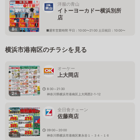
洋服の青山
イトーヨーカドー横浜別所
店
8
枚
■通常営業時間 平日：10:00〜21:00 土日祝日：10:00〜
21:00 ※土日祝および期間により、急な変動することが
ありますので 詳細はホームページを確認ください
神奈川県横浜市南区別所一丁目14番1号 イトーヨーカ
横浜市港南区のチラシを見る
ドー横浜別所店２階
オーケー
上大岡店
8:30～21:30
2
枚
神奈川県横浜市港南区上大岡西2-1-12
全日食チェーン
佐藤商店
09:00～20:00
1
枚
神奈川県横浜市港南区東永谷１－３４－１６