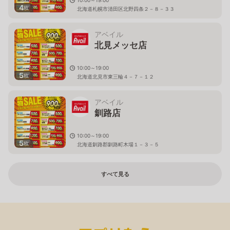
4
枚
北海道札幌市清田区北野四条２－８－３３
アベイル
北見メッセ店
10:00～19:00
5
枚
北海道北見市東三輪４－７－１２
アベイル
釧路店
10:00～19:00
5
枚
北海道釧路郡釧路町木場１－３－５
すべて見る