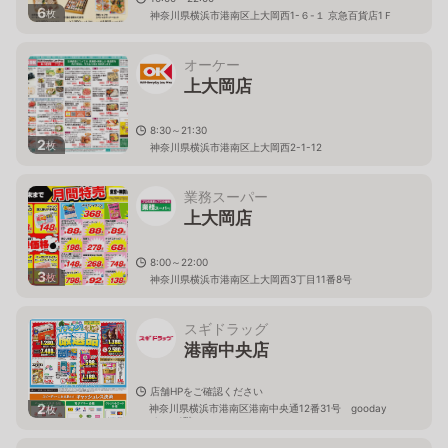
6
枚
神奈川県横浜市港南区上大岡西1-６-１ 京急百貨店1Ｆ
オーケー
上大岡店
8:30～21:30
2
枚
神奈川県横浜市港南区上大岡西2-1-12
業務スーパー
上大岡店
8:00～22:00
3
枚
神奈川県横浜市港南区上大岡西3丁目11番8号
スギドラッグ
港南中央店
店舗HPをご確認ください
2
神奈川県横浜市港南区港南中央通12番31号 gooday
枚
place 1階