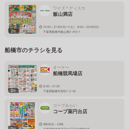
ワイズ＊ディスカ
飯山満店
10:00～21:00(月)〜(土)、9:00～20:00(日)
2
枚
千葉県船橋市飯山満2-410-1
船橋市のチラシを見る
オーケー
船橋競馬場店
8:30～21:30
2
枚
千葉県船橋市若松1-2-30
コープみらい
コープ薬円台店
9時30分～23時
6
枚
千葉県船橋市薬円台5丁目19番地1号