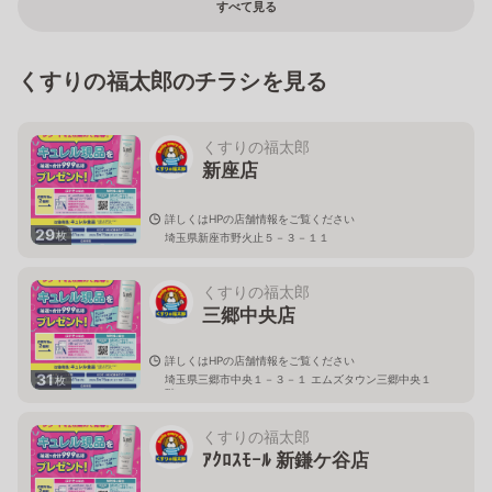
すべて見る
くすりの福太郎のチラシを見る
くすりの福太郎
新座店
詳しくはHPの店舗情報をご覧ください
29
枚
埼玉県新座市野火止５－３－１１
くすりの福太郎
三郷中央店
詳しくはHPの店舗情報をご覧ください
31
埼玉県三郷市中央１－３－１ エムズタウン三郷中央１
枚
階
くすりの福太郎
ｱｸﾛｽﾓｰﾙ 新鎌ケ谷店