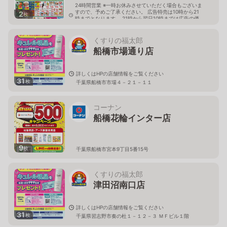
24時間営業 ※一時お休みさせていただく場合もございま
すので、予めご了承ください。 広告特売は10時から21
2
枚
時までとなります。 21時から翌日10時までは広告の価
格と異なる場合がございます。
千葉県船橋市東船橋4-32-7
くすりの福太郎
船橋市場通り店
詳しくはHPの店舗情報をご覧ください
31
枚
千葉県船橋市市場４－２１－１１
コーナン
船橋花輪インター店
9
枚
千葉県船橋市宮本9丁目5番15号
くすりの福太郎
津田沼南口店
詳しくはHPの店舗情報をご覧ください
31
枚
千葉県習志野市奏の杜１－１２－３ ＭＦビル１階