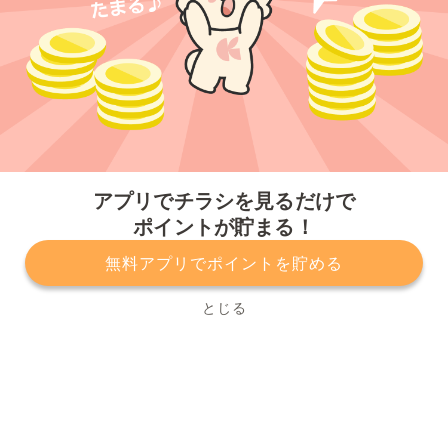
今すぐアプリをダウンロードする
アプリでチラシを見るだけで
ポイントが貯まる！
無料アプリでポイントを貯める
プライバシーポリシー
利用規約
運営会社
サービスに関してのお問い合わせ
チラシ掲載をお考えの方
とじる
Copyright© Kurashiru, Inc. All Rights Reserved.