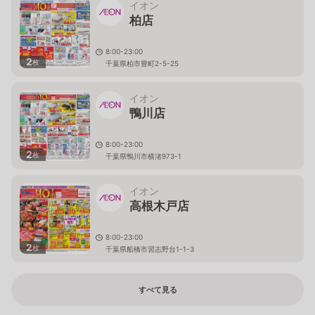
イオン
柏店
8:00-23:00
2
枚
千葉県柏市豊町2-5-25
イオン
鴨川店
8:00-23:00
2
枚
千葉県鴨川市横渚973-1
イオン
高根木戸店
8:00-23:00
2
枚
千葉県船橋市習志野台1-1-3
すべて見る