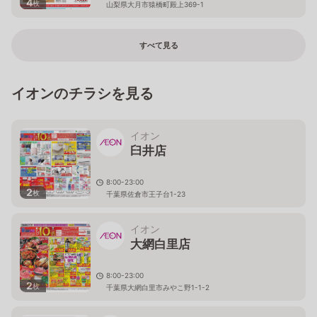
4
枚
山梨県大月市猿橋町殿上369-1
すべて見る
イオンのチラシを見る
イオン
臼井店
8:00-23:00
2
枚
千葉県佐倉市王子台1-23
イオン
大網白里店
8:00-23:00
2
枚
千葉県大網白里市みやこ野1-1-2