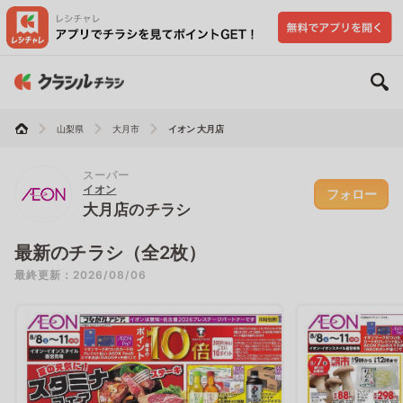
山梨県
大月市
イオン 大月店
スーパー
イオン
フォロー
大月店のチラシ
最新のチラシ（全2枚）
最終更新：2026/08/06