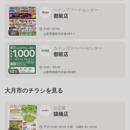
ベイシアフードセンター
都留店
9:00~20:00
3
枚
山梨県都留市井倉494-1
カインズスーパーセンター
都留店
9:00～20:00
52
枚
山梨県都留市井倉494番1
大月市のチラシを見る
公正屋
猿橋店
平日10:00-20:00 土曜・日曜9:30-20:00