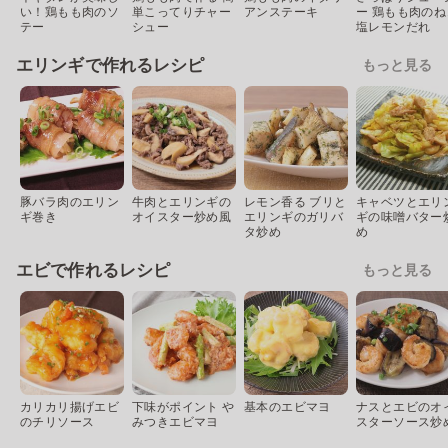
い！鶏もも肉のソ
単こってりチャー
アンステーキ
ー 鶏もも肉のね
テー
シュー
塩レモンだれ
エリンギで作れるレシピ
もっと見る
豚バラ肉のエリン
牛肉とエリンギの
レモン香る ブリと
キャベツとエリ
ギ巻き
オイスター炒め風
エリンギのガリバ
ギの味噌バター
タ炒め
め
エビで作れるレシピ
もっと見る
カリカリ揚げエビ
下味がポイント や
基本のエビマヨ
ナスとエビのオ
のチリソース
みつきエビマヨ
スターソース炒