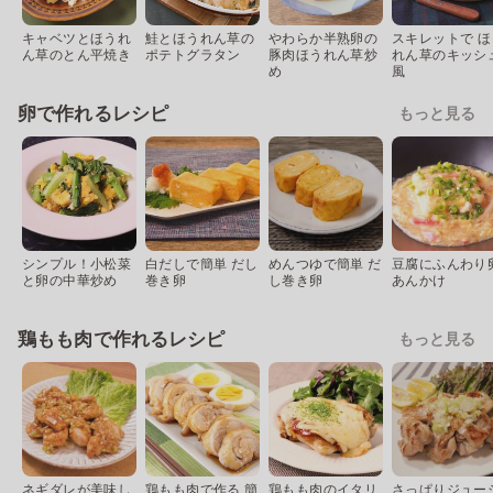
キャベツとほうれ
鮭とほうれん草の
やわらか半熟卵の
スキレットで ほ
ん草のとん平焼き
ポテトグラタン
豚肉ほうれん草炒
れん草のキッシ
め
風
卵で作れるレシピ
もっと見る
シンプル！小松菜
白だしで簡単 だし
めんつゆで簡単 だ
豆腐にふんわり
と卵の中華炒め
巻き卵
し巻き卵
あんかけ
鶏もも肉で作れるレシピ
もっと見る
ネギダレが美味し
鶏もも肉で作る 簡
鶏もも肉のイタリ
さっぱりジュー