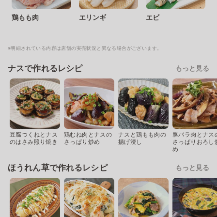
鶏もも肉
エリンギ
エビ
※明細されている内容は店舗の実売状況と異なる場合がございます。
ナスで作れるレシピ
もっと見る
豆腐つくねとナス
鶏むね肉とナスの
ナスと鶏もも肉の
豚バラ肉とナス
のはさみ照り焼き
さっぱり炒め
揚げ浸し
さっぱりおろし
め
ほうれん草で作れるレシピ
もっと見る