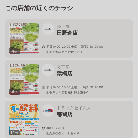
この店舗の近くのチラシ
公正屋
田野倉店
平日10:00-20:00 土曜・日曜9:30-20:00
4
枚
山梨県都留市田野倉198-1
公正屋
猿橋店
平日10:00-20:00 土曜・日曜9:30-20:00
4
枚
山梨県大月市猿橋町殿上369-1
ドラッグセイムス
都留店
8:30～22:00
11
枚
山梨県都留市田野倉461