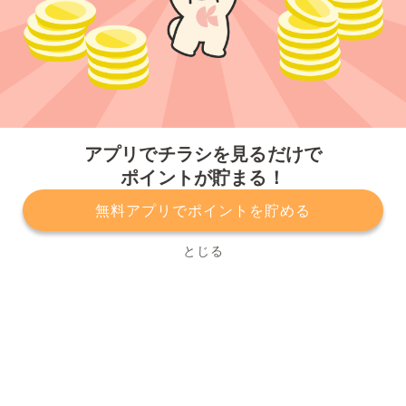
今すぐアプリをダウンロードする
アプリでチラシを見るだけで
ポイントが貯まる！
無料アプリでポイントを貯める
プライバシーポリシー
利用規約
運営会社
サービスに関してのお問い合わせ
チラシ掲載をお考えの方
とじる
Copyright© Kurashiru, Inc. All Rights Reserved.