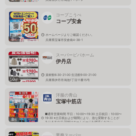
コープこうべ
コープ安倉
ホームページよりご確認ください。
8
枚
兵庫県宝塚市安倉南4-38-1
スーパービバホーム
伊丹店
資材館6:30-21:00 生活館9:00-21:00
10
枚
兵庫県伊丹市鴻池1丁目11番15号
洋服の青山
宝塚中筋店
■通常営業時間 平日：10:00〜19:30 土日祝日：10:00〜
19:30 ※土日祝および期間により、急な変動することが
8
枚
ありますので 詳細はホームページを確認ください
兵庫県伊丹市荒牧三丁目3番20号
業務スーパー