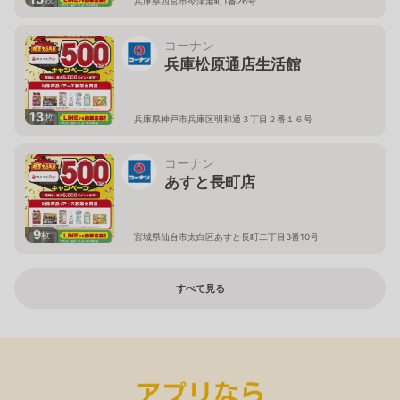
兵庫県西宮市今津港町1番26号
コーナン
兵庫松原通店生活館
13
枚
兵庫県神戸市兵庫区明和通３丁目２番１６号
コーナン
あすと長町店
9
枚
宮城県仙台市太白区あすと長町二丁目3番10号
すべて見る