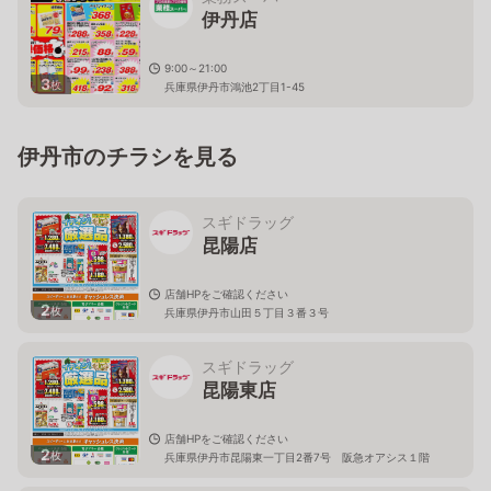
伊丹店
9:00～21:00
3
枚
兵庫県伊丹市鴻池2丁目1-45
伊丹市のチラシを見る
スギドラッグ
昆陽店
店舗HPをご確認ください
2
枚
兵庫県伊丹市山田５丁目３番３号
スギドラッグ
昆陽東店
店舗HPをご確認ください
2
枚
兵庫県伊丹市昆陽東一丁目2番7号 阪急オアシス１階