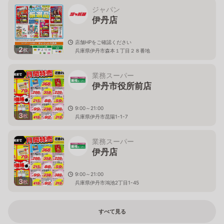
ジャパン
伊丹店
店舗HPをご確認ください
2
枚
兵庫県伊丹市森本１丁目２８番地
業務スーパー
伊丹市役所前店
9:00～21:00
3
枚
兵庫県伊丹市昆陽1-1-7
業務スーパー
伊丹店
9:00～21:00
3
枚
兵庫県伊丹市鴻池2丁目1-45
すべて見る