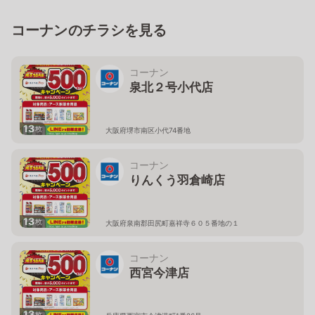
コーナンのチラシを見る
コーナン
泉北２号小代店
13
枚
大阪府堺市南区小代74番地
コーナン
りんくう羽倉崎店
13
枚
大阪府泉南郡田尻町嘉祥寺６０５番地の１
コーナン
西宮今津店
13
枚