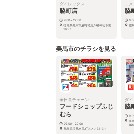
ダイレックス
コメ
脇町店
脇
9:00～22:00
9:0
徳島県美馬市脇町猪尻八幡神社下南
徳
168-1
美馬市のチラシを見る
1
枚
全日食チェーン
ダイ
フードショップふじ
脇
むら
9:
徳
09:00～20:00
168
徳島県美馬市脇町木ノ内3813-1