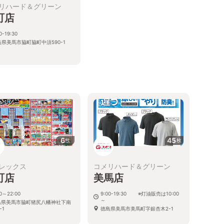
リハード＆グリーン
町店
0-19:30
島県美馬市脇町脇町中須590-1
6
45
枚
枚
レックス
コメリハード＆グリーン
町店
美馬店
00～22:00
9:00-19:30 ※灯油販売は10:00
～
島県美馬市脇町猪尻八幡神社下南
-1
徳島県美馬市美馬町字銀杏木2-1