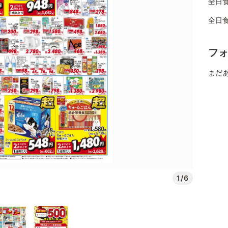
全日食
全日
フ
まだ
1/6