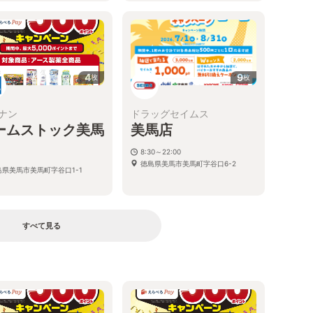
4
9
枚
枚
ナン
ドラッグセイムス
ームストック美馬
美馬店
8:30～22:00
徳島県美馬市美馬町字谷口6-2
島県美馬市美馬町字谷口1-1
すべて見る