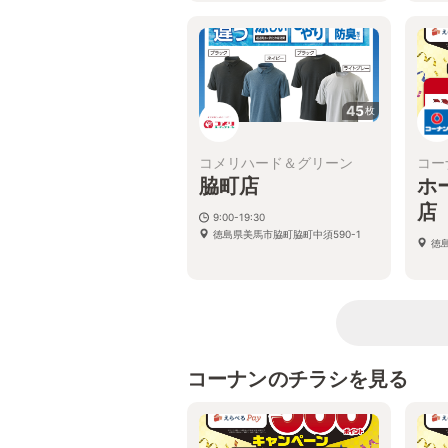
45
枚
コメリハード＆グリーン
コー
脇町店
ホ
店
9:00-19:30
徳島県美馬市脇町脇町中須590-1
徳
コーナンのチラシを見る