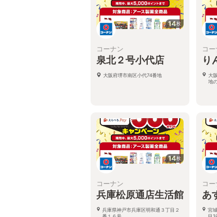
14
枚
コーナン
コー
泉北２号小代店
り
大阪府堺市南区小代74番地
大
地
14
枚
コーナン
コー
兵庫松原通店生活館
あ
兵庫県神戸市兵庫区明和通３丁目２
宮
番１６号
目3