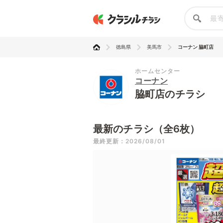
徳島県
美馬市
コーナン 脇町店
ホームセンター
コーナン
脇町店のチラシ
最新のチラシ（全6枚）
最終更新：2026/08/01