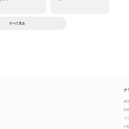
すべて見る
ク
運
利
プ
行