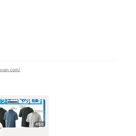
hnan.com/
45
枚