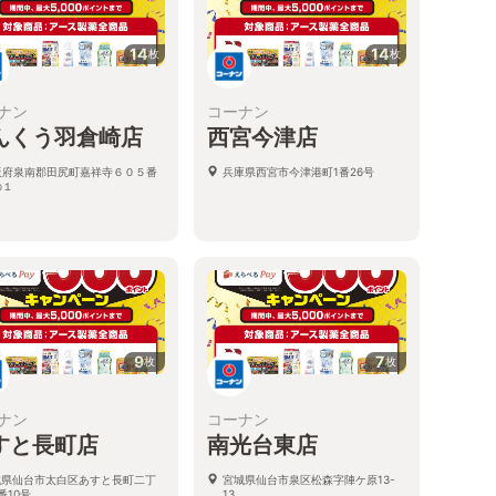
14
14
枚
枚
ナン
コーナン
んくう羽倉崎店
西宮今津店
阪府泉南郡田尻町嘉祥寺６０５番
兵庫県西宮市今津港町1番26号
の１
9
7
枚
枚
ナン
コーナン
すと長町店
南光台東店
城県仙台市太白区あすと長町二丁
宮城県仙台市泉区松森字陣ケ原13-
番10号
13