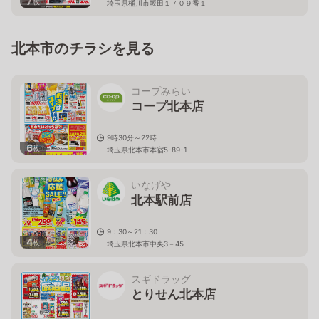
7
枚
埼玉県桶川市坂田１７０９番１
北本市のチラシを見る
コープみらい
コープ北本店
9時30分～22時
6
枚
埼玉県北本市本宿5-89-1
いなげや
北本駅前店
9：30～21：30
4
枚
埼玉県北本市中央3－45
スギドラッグ
とりせん北本店