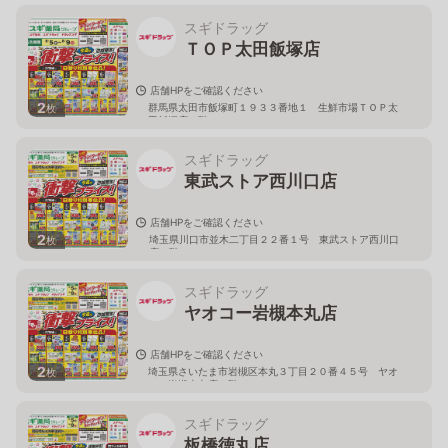
スギドラッグ
ＴＯＰ太田飯塚店
店舗HPをご確認ください
2
群馬県太田市飯塚町１９３３番地１ 生鮮市場ＴＯＰ太
枚
田飯塚店１階
スギドラッグ
東武ストア西川口店
店舗HPをご確認ください
2
埼玉県川口市並木二丁目２２番１号 東武ストア西川口
枚
店２階
スギドラッグ
ヤオコー岩槻本丸店
店舗HPをご確認ください
2
埼玉県さいたま市岩槻区本丸３丁目２０番４５号 ヤオ
枚
コー岩槻本丸店２階
スギドラッグ
板橋徳丸店