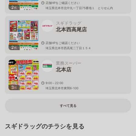
店舗HPをご確認ください
2
枚
埼玉県北本市北中丸一丁目75番地１ とりせん内
スギドラッグ
北本西高尾店
店舗HPをご確認ください
2
枚
埼玉県北本市西高尾二丁目１５４
業務スーパー
北本店
9:00～22:00
3
枚
埼玉県北本市東間6-100
すべて見る
スギドラッグのチラシを見る