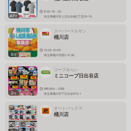
9:00-19：30
47
枚
埼玉県桶川市上日出谷南2丁目20-15
スーパーマルサン
桶川店
10:00-20:00
6
枚
埼玉県桶川市西2-9-36
コープみらい
ミニコープ日出谷店
9時30分～20時
2
枚
埼玉県桶川市下日出谷915-1
オートバックス
桶川店