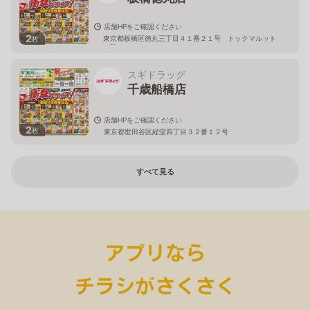
店舗HPをご確認ください
2
東京都板橋区徳丸三丁目４１番２１号 トックマルット
枚
１階
スギドラッグ
千歳船橋店
店舗HPをご確認ください
2
枚
東京都世田谷区経堂四丁目３２番１２号
すべて見る