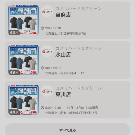
コメリハード＆グリーン
当麻店
9:00-19:30
44
枚
北海道上川郡当麻町宇園別2区
コメリハード＆グリーン
永山店
9:00-20:00
49
枚
北海道旭川市永山8条4-5-12
コメリハード＆グリーン
東川店
9:00-19:30 10月～3月は19:00閉店
44
枚
北海道上川郡東川町北町4丁目2番15号
すべて見る