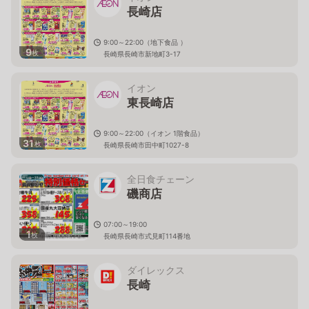
長崎店
9:00～22:00（地下食品 ）
9
枚
長崎県長崎市新地町3-17
イオン
東長崎店
9:00～22:00（イオン 1階食品）
31
枚
長崎県長崎市田中町1027-8
全日食チェーン
磯商店
07:00～19:00
1
枚
長崎県長崎市式見町114番地
ダイレックス
長崎