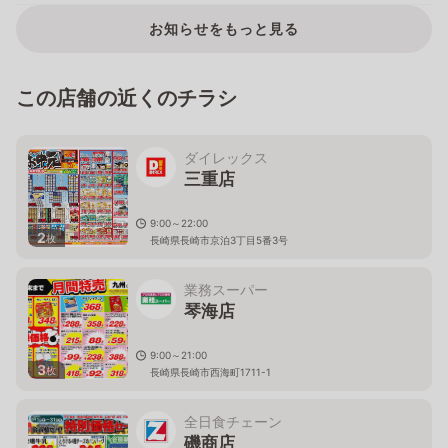
お知らせをもっと見る
この店舗の近くのチラシ
ダイレックス
三重店
9:00～22:00
2
枚
長崎県長崎市京泊3丁目5番3号
業務スーパー
琴海店
9:00～21:00
3
枚
長崎県長崎市西海町1711-1
全日食チェーン
磯商店