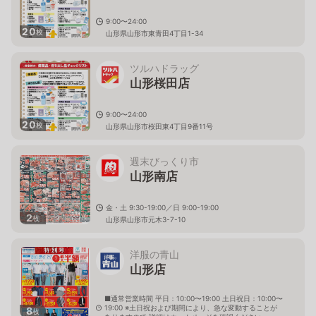
9:00〜24:00
20
枚
山形県山形市東青田4丁目1-34
ツルハドラッグ
山形桜田店
9:00〜24:00
20
枚
山形県山形市桜田東4丁目9番11号
週末びっくり市
山形南店
金・土 9:30-19:00／日 9:00-19:00
2
枚
山形県山形市元木3-7-10
洋服の青山
山形店
■通常営業時間 平日：10:00〜19:00 土日祝日：10:00〜
19:00 ※土日祝および期間により、急な変動することが
8
枚