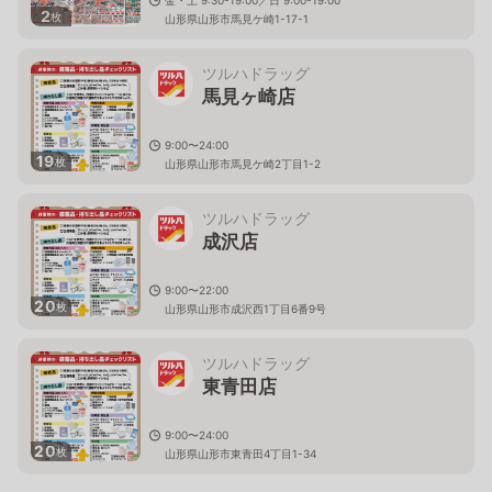
2
枚
山形県山形市馬見ケ崎1-17-1
ツルハドラッグ
馬見ヶ崎店
9:00〜24:00
19
枚
山形県山形市馬見ケ崎2丁目1-2
ツルハドラッグ
成沢店
9:00〜22:00
20
枚
山形県山形市成沢西1丁目6番9号
ツルハドラッグ
東青田店
9:00〜24:00
20
枚
山形県山形市東青田4丁目1-34