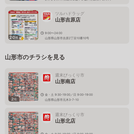
ありますので 詳細はホームページを確認ください
山形県山形市荒楯町一丁目3番13号
ツルハドラッグ
山形吉原店
9:00〜24:00
20
枚
山形県山形市吉原2丁目10番10号
山形市のチラシを見る
週末びっくり市
山形南店
金・土 9:30-19:00／日 9:00-19:00
2
枚
山形県山形市元木3-7-10
週末びっくり市
山形北店
金・土 9:30-19:00／日 9:00-19:00