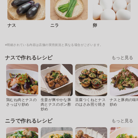
ナス
ニラ
卵
※明細されている内容は店舗の実売状況と異なる場合がございます。
ナスで作れるレシピ
もっと見る
鶏むね肉とナスの
生姜が爽やかな豚
豆腐つくねとナス
ナスと豚肉の味
さっぱり炒め
肉とナスのポン酢
のはさみ照り焼き
炒め
炒め
ニラで作れるレシピ
もっと見る