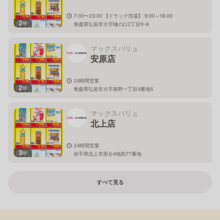
7:00〜23:00 【ドラッグ売場】 9:00～18:00
2
枚
青森県弘前市大字樋の口2丁目9-6
マックスバリュ
安原店
24時間営業
2
枚
青森県弘前市大字泉野一丁目4番地5
マックスバリュ
北上店
24時間営業
3
枚
岩手県北上市里分4地割77番地
すべて見る