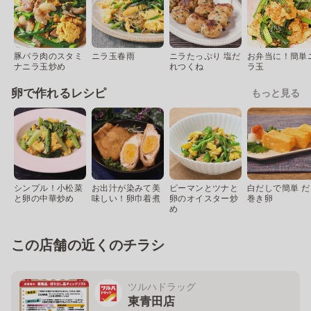
豚バラ肉のスタミ
ニラ玉春雨
ニラたっぷり 塩だ
お弁当に！簡単
ナニラ玉炒め
れつくね
ラ玉
卵で作れるレシピ
もっと見る
シンプル！小松菜
お出汁が染みて美
ピーマンとツナと
白だしで簡単 だ
と卵の中華炒め
味しい！卵巾着煮
卵のオイスター炒
巻き卵
め
この店舗の近くのチラシ
ツルハドラッグ
東青田店