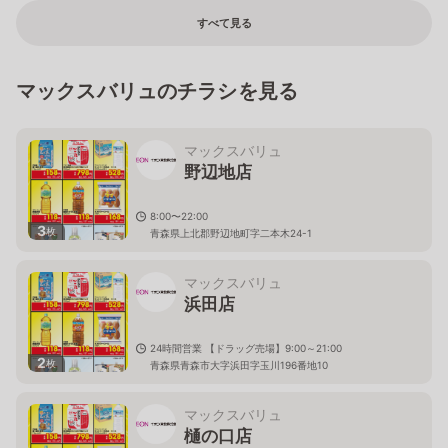
すべて見る
マックスバリュのチラシを見る
マックスバリュ
野辺地店
8:00〜22:00
3
枚
青森県上北郡野辺地町字二本木24-1
マックスバリュ
浜田店
24時間営業 【ドラッグ売場】9:00～21:00
2
枚
青森県青森市大字浜田字玉川196番地10
マックスバリュ
樋の口店