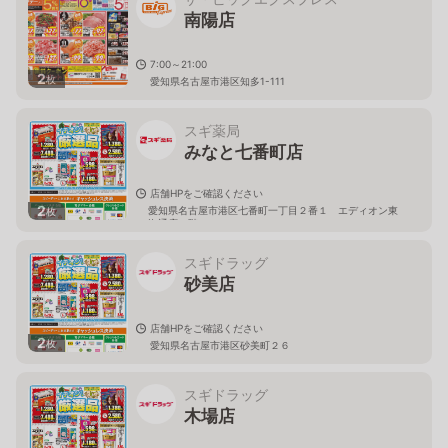
南陽店
7:00～21:00
2
枚
愛知県名古屋市港区知多1-111
スギ薬局
みなと七番町店
店舗HPをご確認ください
2
愛知県名古屋市港区七番町一丁目２番１ エディオン東
枚
海通店１階
スギドラッグ
砂美店
店舗HPをご確認ください
2
枚
愛知県名古屋市港区砂美町２６
スギドラッグ
木場店