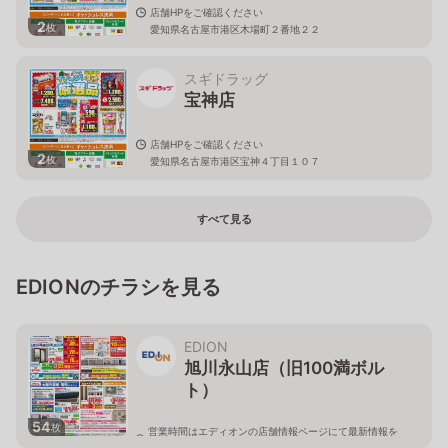
店舗HPをご確認ください
2
枚
愛知県名古屋市港区木場町２番地２２
スギドラッグ
宝神店
店舗HPをご確認ください
2
枚
愛知県名古屋市港区宝神４丁目１０７
すべて見る
EDIONのチラシを見る
EDION
旭川永山店（旧100満ボル
ト）
54
枚
営業時間はエディオンの店舗情報ページにて最新情報を
ご確認ください。