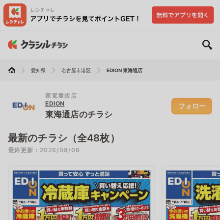
愛知県
名古屋市港区
EDION 東海通店
家電量販店
EDION
フォロー
東海通店のチラシ
最新のチラシ（全48枚）
最終更新：2026/08/08