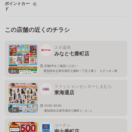
ポイントカー
有
ド
この店舗の近くのチラシ
スギ薬局
みなと七番町店
店舗HPをご確認ください
2
愛知県名古屋市港区七番町一丁目２番１ エディオン東
枚
海通店１階
ファッションセンターしまむら
東海通店
10:00-20:00
1
枚
愛知県名古屋市港区七番町１−２−１
コーナン
南十番町店