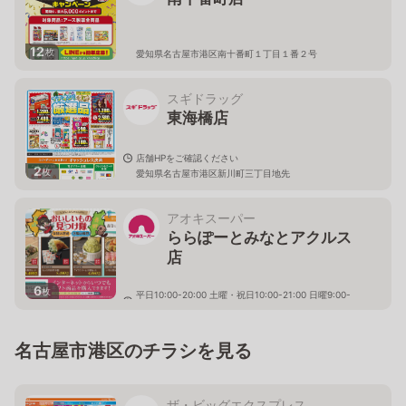
12
枚
愛知県名古屋市港区南十番町１丁目１番２号
スギドラッグ
東海橋店
店舗HPをご確認ください
2
枚
愛知県名古屋市港区新川町三丁目地先
アオキスーパー
ららぽーとみなとアクルス
店
6
枚
平日10:00-20:00 土曜・祝日10:00-21:00 日曜9:00-
21:00
愛知県名古屋市港区港明二丁目3番2号1階
名古屋市港区のチラシを見る
ザ・ビッグエクスプレス