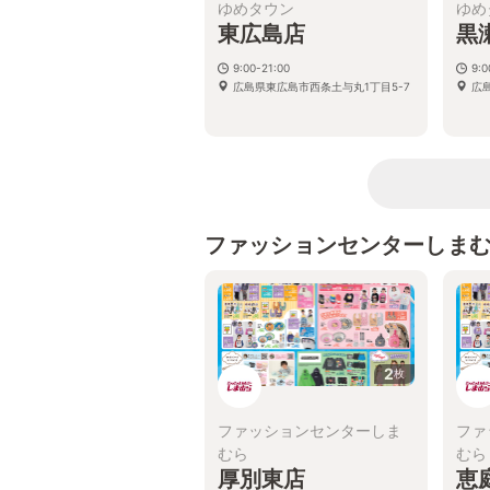
ゆめタウン
ゆめ
東広島店
黒
9:00-21:00
9:0
広島県東広島市西条土与丸1丁目5-7
広
ファッションセンターしま
2
枚
ファッションセンターしま
ファ
むら
むら
厚別東店
恵