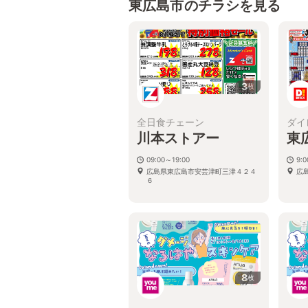
東広島市のチラシを見る
3
枚
全日食チェーン
ダイ
川本ストアー
東
09:00～19:00
9:
広島県東広島市安芸津町三津４２４
広島
６
8
枚