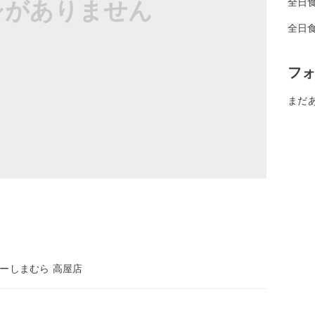
シがありません
全日
全日
フ
まだ
ーしまむら 高屋店