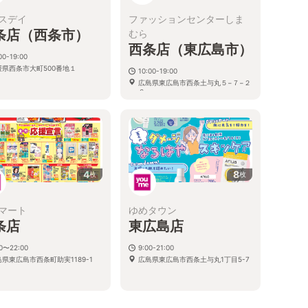
スデイ
ファッションセンターしま
条店（西条市）
むら
西条店（東広島市）
00-19:00
媛県西条市大町500番地１
10:00-19:00
広島県東広島市西条土与丸５−７−２
６
4
8
枚
枚
マート
ゆめタウン
条店
東広島店
00〜22:00
9:00-21:00
県東広島市西条町助実1189-1
広島県東広島市西条土与丸1丁目5-7