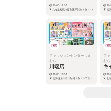
10:00-19:00
10:
北海道札幌市厚別区厚別東５条７−１
北
２−１０
2
枚
ファッションセンターしま
ファ
むら
むら
川端店
キ
10:00-19:00
10:
北海道旭川市川端町７条１０丁目１
北
３−