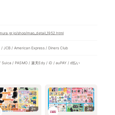
ura.gr.jp/shop/map_detail_1952.html
 / JCB / American Express / Diners Club
/ Suica / PASMO / 楽天Edy / iD / auPAY / d払い
2
2
枚
枚