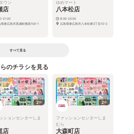
タウン
ゆめマート
瀬店
八本松店
0-21:00
8:30-23:00
島県東広島市黒瀬町楢原100-1
広島県東広島市八本松東3丁目10-2
すべて見る
むらのチラシを見る
2
2
枚
枚
ッションセンターしま
ファッションセンターしま
むら
庭店
大森町店