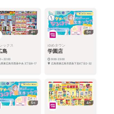
4
5
枚
枚
レックス
ゆめタウン
広島
学園店
00～22:00
9:00-23:00
県東広島市西条中央 3丁目6-17
広島県東広島市西条下見6丁目2-32
5
4
枚
枚