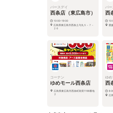
バースデイ
バー
西条店（東広島市）
西
10:00-19:00
10:
広島県東広島市西条土与丸５－７－
愛
２６
7
枚
コーナン
ゆめ
ゆめモール西条店
西
広島県東広島市西条町助実1198番地
8:
２
広島