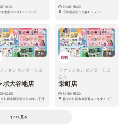
00-19:00
10:00-19:00
海道恵庭市中島町６−８−５
北海道函館市大森町２７−１
2
2
枚
枚
ッションセンターしま
ファッションセンターしま
むら
ャポ大谷地店
栄町店
00-20:00
10:00-19:00
海道札幌市厚別区大谷地東３丁目
北海道札幌市東区北４２条東１３丁
２０
目１−２
すべて見る