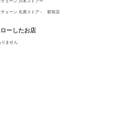
食チェーン 川本ストアー
食チェーン 丸善ストア－ 駅前店
ォローしたお店
ありません