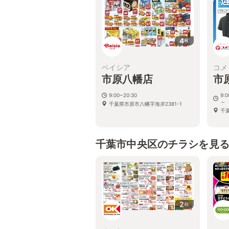
4
枚
ベイシア
コメ
市原八幡店
市
9:00~20:30
9:
～
千葉県市原市八幡字海岸2381-1
千葉
千葉市中央区のチラシを見
2
枚