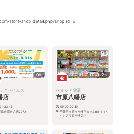
.com/store/shop_detail.php?shop_id=6
9
2
枚
枚
ッグセイムス
ベイシア電器
幡店
市原八幡店
00～23:45
09:00-20:30
県市原市八幡2072‐1
千葉県市原市八幡字海岸2381-1（ベ
イシア市原八幡店内)