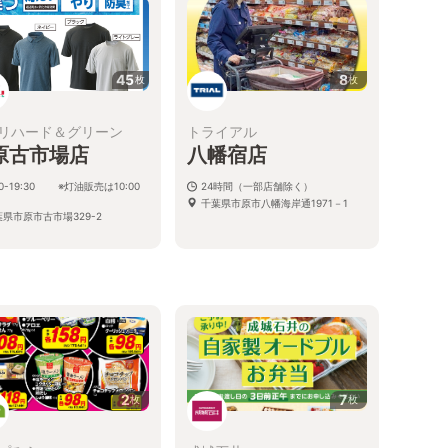
45
8
枚
枚
リハード＆グリーン
トライアル
原古市場店
八幡宿店
00-19:30 ※灯油販売は10:00
24時間（一部店舗除く）
千葉県市原市八幡海岸通1971－1
県市原市古市場329-2
る
2
7
枚
枚