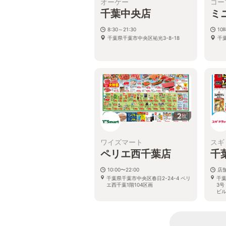
オーケー
コー
千葉中央店
ミ
8:30～21:30
10
千葉県千葉市中央区祐光3-8-18
千葉
2
枚
ワイズマート
スギ
ペリエ西千葉店
千
10:00〜22:00
店
千葉県千葉市中央区春日2-24-4 ペリ
千
エ西千葉1階104区画
3
ビル