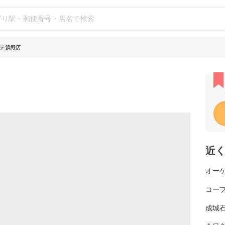
テ 浜野店
近
オーケ
コー
成城