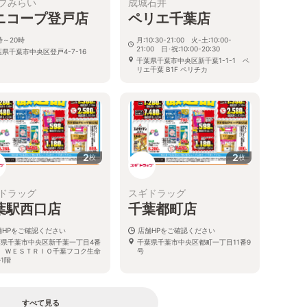
プみらい
成城石井
ニコープ登戸店
ペリエ千葉店
時～20時
月:10:30-21:00 火-土:10:00-
21:00 日･祝:10:00-20:30
県千葉市中央区登戸4-7-16
千葉県千葉市中央区新千葉1-1-1 ペ
リエ千葉 B1F ペリチカ
2
2
枚
枚
ドラッグ
スギドラッグ
葉駅西口店
千葉都町店
舗HPをご確認ください
店舗HPをご確認ください
葉県千葉市中央区新千葉一丁目4番
千葉県千葉市中央区都町一丁目11番9
号 ＷＥＳＴＲＩＯ千葉フコク生命
号
1階
すべて見る