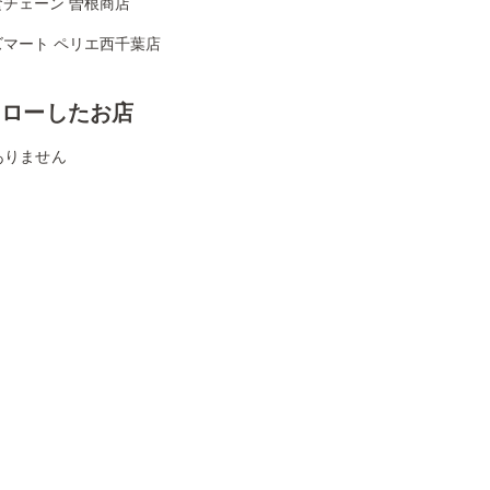
食チェーン 曽根商店
ズマート ペリエ西千葉店
ォローしたお店
ありません