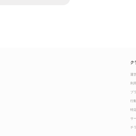
ク
運
利
プ
行
特
サ
チ