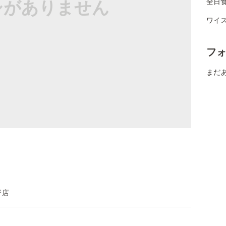
シがありません
全日
ワイ
フ
まだ
野店