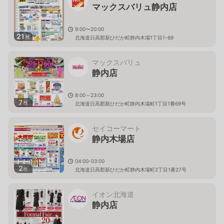
マックスバリュ静内店
9:00〜20:00
21
枚
北海道日高郡新ひだか町静内木場1丁目1-69
マックスバリュ
静内店
8:00～23:00
7
枚
北海道日高郡新ひだか町静内木場町1丁目1番69号
セイコーマート
静内木場店
04:00-03:00
2
枚
北海道日高郡新ひだか町静内木場町2丁目1番27号
イオン北海道
静内店