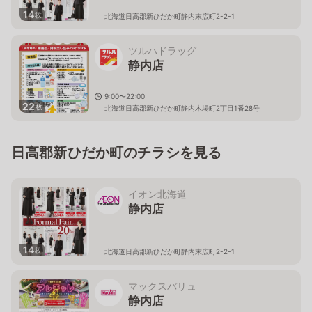
14
枚
北海道日高郡新ひだか町静内末広町2-2-1
ツルハドラッグ
静内店
9:00〜22:00
22
枚
北海道日高郡新ひだか町静内木場町2丁目1番28号
日高郡新ひだか町のチラシを見る
イオン北海道
静内店
14
枚
北海道日高郡新ひだか町静内末広町2-2-1
マックスバリュ
静内店