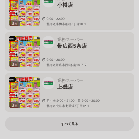
小樽店
9:00～22:00
3
枚
北海道小樽市稲穂5丁目10-1
業務スーパー
帯広西5条店
9:00～20:00
3
枚
北海道帯広市西5条南18-7-7
業務スーパー
上磯店
月～土:9:00～21:00 日:9:00～20:00
3
枚
北海道北斗市七重浜7丁目12-1
すべて見る