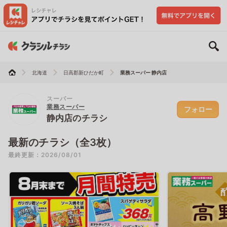
北海道
日高郡新ひだか町
業務スーパー 静内店
スーパー
業務スーパー
フォロー
静内店のチラシ
最新のチラシ（全3枚）
最終更新：2026/08/01