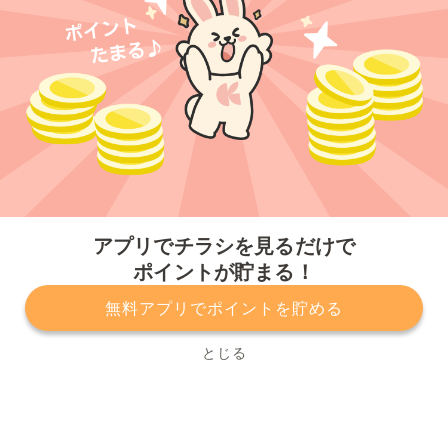
今すぐアプリをダウンロードする
アプリでチラシを見るだけで
ポイントが貯まる！
無料アプリでポイントを貯める
プライバシーポリシー
利用規約
運営会社
サービスに関してのお問い合わせ
チラシ掲載をお考えの方
とじる
Copyright© Kurashiru, Inc. All Rights Reserved.