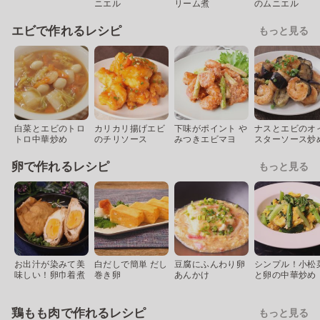
ニエル
リーム煮
のムニエル
エビで作れるレシピ
もっと見る
白菜とエビのトロ
カリカリ揚げエビ
下味がポイント や
ナスとエビのオ
トロ中華炒め
のチリソース
みつきエビマヨ
スターソース炒
卵で作れるレシピ
もっと見る
お出汁が染みて美
白だしで簡単 だし
豆腐にふんわり卵
シンプル！小松
味しい！卵巾着煮
巻き卵
あんかけ
と卵の中華炒め
鶏もも肉で作れるレシピ
もっと見る