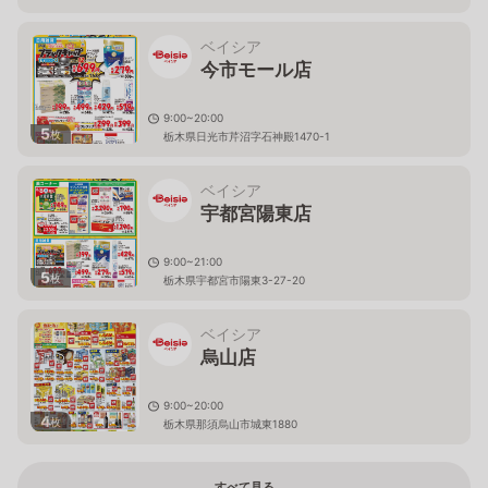
ベイシア
今市モール店
9:00~20:00
5
枚
栃木県日光市芹沼字石神殿1470-1
ベイシア
宇都宮陽東店
9:00~21:00
5
枚
栃木県宇都宮市陽東3-27-20
ベイシア
烏山店
9:00~20:00
4
枚
栃木県那須烏山市城東1880
すべて見る