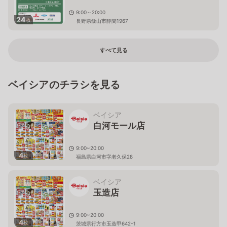
9:00～20:00
24
枚
長野県飯山市静間1967
すべて見る
ベイシアのチラシを見る
ベイシア
白河モール店
9:00~20:00
4
枚
福島県白河市字老久保28
ベイシア
玉造店
9:00~20:00
4
枚
茨城県行方市玉造甲642-1