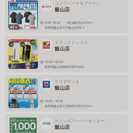
コメリハード＆グリーン
飯山店
9:00-19:30 ※灯油販売は10:00～
41
枚
長野県飯山市大字飯山4793-1
ドラッグトップス
飯山店
10:00〜20:00
7
枚
長野県飯山市静間字田中2067
ヤマダデンキ
飯山店
10:00～19:30
21
枚
長野県飯山市大字静間字田中2103-1
カインズスーパーセンター
飯山店