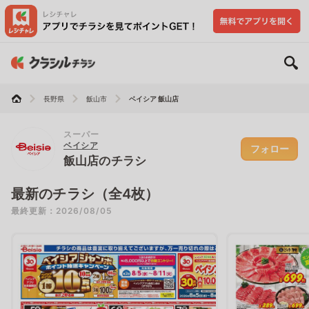
長野県
飯山市
ベイシア 飯山店
スーパー
ベイシア
フォロー
飯山店のチラシ
最新のチラシ（全4枚）
最終更新：2026/08/05