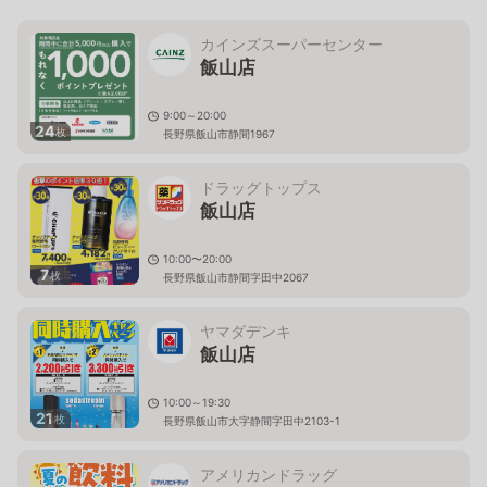
カインズスーパーセンター
飯山店
9:00～20:00
24
枚
長野県飯山市静間1967
ドラッグトップス
飯山店
10:00〜20:00
7
枚
長野県飯山市静間字田中2067
ヤマダデンキ
飯山店
10:00～19:30
21
枚
長野県飯山市大字静間字田中2103-1
アメリカンドラッグ