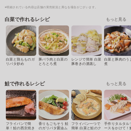
※明細されている内容は店舗の実売状況と異なる場合がございます。
白菜で作れるレシピ
もっと見る
白菜と鶏もものガ
豚バラ肉と白菜の
レンジで簡単 白菜
白菜と豚肉のう
リバタ炒め
とろとろ煮
豚巻きの酒蒸し
煮
鮭で作れるレシピ
もっと見る
フライパンで簡
香りもごちそう 鮭
フライパン一つで
手作りタルタル
単！鮭の西京焼き
のガリバタ醤油ム
簡単 白菜と鮭のク
ースをかけて！