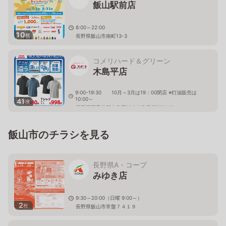
飯山駅前店
8:00～22:00
10
枚
長野県飯山市南町13-3
コメリハード＆グリーン
木島平店
9:00-19:30 10月～3月は19：00閉店 ※灯油販売は
10:00～
41
枚
長野県下高井郡木島平村上木島字蛭川5687
飯山市のチラシを見る
長野県A・コープ
みゆき店
9:30～20:00（日曜 9:00～）
2
枚
長野県飯山市常盤７４１９