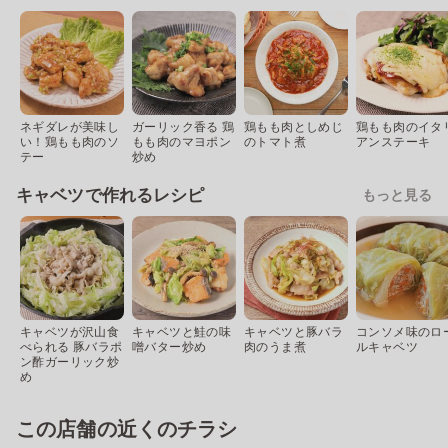
ネギダレが美味し
ガーリック香る 鶏
鶏もも肉としめじ
鶏もも肉のイタ
い！鶏もも肉のソ
もも肉のマヨポン
のトマト煮
アンステーキ
テー
炒め
キャベツで作れるレシピ
もっと見る
キャベツが沢山食
キャベツと鮭の味
キャベツと豚バラ
コンソメ味のロ
べられる 豚バラポ
噌バター炒め
肉のうま煮
ルキャベツ
ン酢ガーリック炒
め
この店舗の近くのチラシ