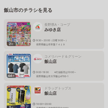
飯山市のチラシを見る
長野県A・コープ
みゆき店
9:30～20:00（日曜 9:00～）
2
枚
長野県飯山市常盤７４１９
コメリハード＆グリーン
飯山店
9:00-19:30 ※灯油販売は10:00～
44
枚
長野県飯山市大字飯山4793-1
ドラッグトップス
飯山店
10:00〜20:00
7
枚
長野県飯山市静間字田中2067