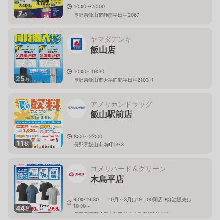
10:00〜20:00
7
枚
長野県飯山市静間字田中2067
ヤマダデンキ
飯山店
10:00～19:30
25
枚
長野県飯山市大字静間字田中2103-1
アメリカンドラッグ
飯山駅前店
8:00～22:00
11
枚
長野県飯山市南町13-3
コメリハード＆グリーン
木島平店
9:00-19:30 10月～3月は19：00閉店 ※灯油販売は
10:00～
44
枚
長野県下高井郡木島平村上木島字蛭川5687