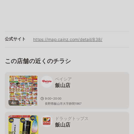
公式サイト
https://map.cainz.com/detail/838/
この店舗の近くのチラシ
ベイシア
飯山店
9:00~20:00
4
枚
長野県飯山市大字静間1967
ドラッグトップス
飯山店