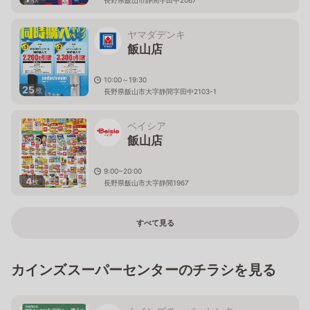
ヤマダデンキ
飯山店
10:00～19:30
25
枚
長野県飯山市大字静間字田中2103-1
ベイシア
飯山店
9:00~20:00
4
枚
長野県飯山市大字静間1967
すべて見る
カインズスーパーセンターのチラシを見る