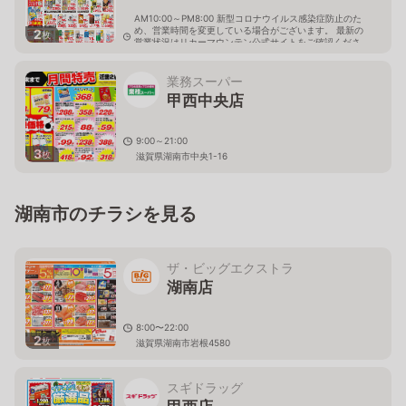
AM10:00～PM8:00 新型コロナウイルス感染症防止のた
め、営業時間を変更している場合がございます。 最新の
2
枚
営業状況はリカーマウンテン公式サイトをご確認くださ
い。
滋賀県湖南市吉永330-1
業務スーパー
甲西中央店
9:00～21:00
3
枚
滋賀県湖南市中央1-16
湖南市のチラシを見る
ザ・ビッグエクストラ
湖南店
8:00〜22:00
2
枚
滋賀県湖南市岩根4580
スギドラッグ