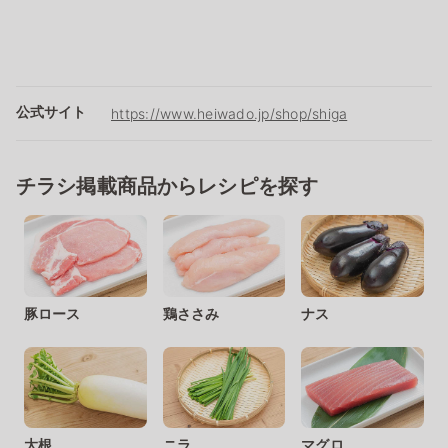
公式サイト
https://www.heiwado.jp/shop/shiga
チラシ掲載商品からレシピを探す
豚ロース
鶏ささみ
ナス
大根
ニラ
マグロ