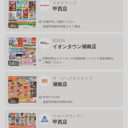
スギドラッグ
甲西店
店舗HPをご確認ください
2
枚
滋賀県湖南市岩根３６７番地
EDION
イオンタウン湖南店
営業時間はエディオンの店舗情報ページにて最新情報を
ご確認ください。
54
枚
滋賀県湖南市岩根4580
ザ・ビッグエクストラ
湖南店
8:00〜22:00
2
枚
滋賀県湖南市岩根4580
リカーマウンテン
甲西店