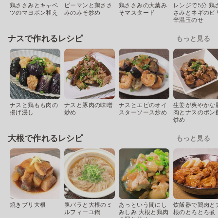
鶏ささみとキャベ
ピーマンと鶏ささ
鶏ささみの大葉み
レンジで5分 鶏
ツのマヨポン和え
みのみそ炒め
そマスタード
さみとネギのピ
辛温玉のせ
ナスで作れるレシピ
もっと見る
ナスと鶏もも肉の
ナスと豚肉の味噌
ナスとエビのオイ
生姜が爽やかな
揚げ浸し
炒め
スターソース炒め
肉とナスのポン
炒め
大根で作れるレシピ
もっと見る
焼きブリ大根
豚バラと大根のミ
あっという間にし
炊飯器で鶏肉と
ルフィーユ鍋
みしみ 大根と鶏肉
根のとろとろ煮