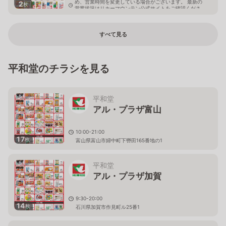
め、営業時間を変更している場合がございます。 最新の
2
枚
営業状況はリカーマウンテン公式サイトをご確認くださ
い。
滋賀県湖南市吉永330-1
すべて見る
平和堂のチラシを見る
平和堂
アル・プラザ富山
10:00-21:00
17
枚
富山県富山市婦中町下轡田165番地の1
平和堂
アル・プラザ加賀
9:30-20:00
14
枚
石川県加賀市作見町ル25番1