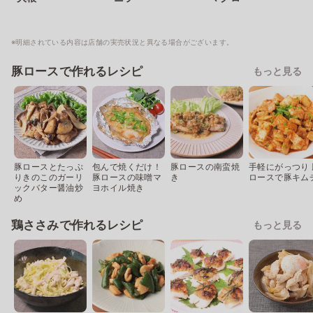
※明細されている内容は店舗の実売状況と異なる場合がございます。
豚ロースで作れるレシピ
もっと見る
豚ロースとたっぷ
包んで焼くだけ！
豚ロースの南蛮焼
手軽にがっつり 
りきのこのガーリ
豚ロースの味噌マ
き
ロースで豚キム
ックバター醤油炒
ヨホイル焼き
め
鶏ささみで作れるレシピ
もっと見る