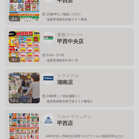
甲西店
店舗HPをご確認ください
2
枚
滋賀県湖南市岩根３６７番地
業務スーパー
甲西中央店
9:00～21:00
3
枚
滋賀県湖南市中央1-16
トライアル
湖南店
24時間（一部店舗除く）
10
枚
滋賀県湖南市柑子袋２５０番地５
リカーマウンテン
甲西店
AM10:00～PM8:00 新型コロナウイルス感染症防止のた