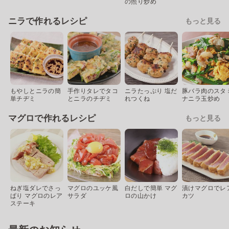
の照り炒め
ニラで作れるレシピ
もっと見る
もやしとニラの簡
手作りタレでタコ
ニラたっぷり 塩だ
豚バラ肉のスタ
単チヂミ
とニラのチヂミ
れつくね
ナニラ玉炒め
マグロで作れるレシピ
もっと見る
ねぎ塩ダレでさっ
マグロのユッケ風
白だしで簡単 マグ
漬けマグロでレ
ぱり マグロのレア
サラダ
ロの山かけ
カツ
ステーキ