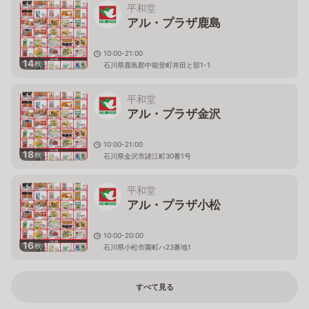
平和堂
アル・プラザ鹿島
10:00-21:00
14
枚
石川県鹿島郡中能登町井田と部1-1
平和堂
アル・プラザ金沢
10:00-21:00
18
枚
石川県金沢市諸江町30番1号
平和堂
アル・プラザ小松
10:00-20:00
16
枚
石川県小松市園町ハ23番地1
すべて見る