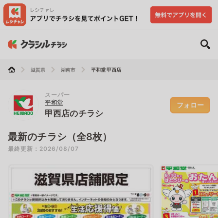
滋賀県
湖南市
平和堂 甲西店
スーパー
平和堂
フォロー
甲西店のチラシ
最新のチラシ（全8枚）
最終更新：2026/08/07