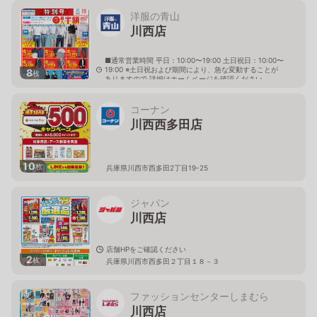
洋服の青山
川西店
■通常営業時間 平日：10:00〜19:00 土日祝日：10:00〜
19:00 ※土日祝および期間により、急な変動することが
8
枚
ありますので 詳細はホームページを確認ください
兵庫県川西市多田桜木二丁目10番18号
コーナン
川西西多田店
10
枚
兵庫県川西市西多田2丁目19-25
ジャパン
川西店
店舗HPをご確認ください
2
枚
兵庫県川西市西多田２丁目１８－３
ファッションセンターしまむら
川西店