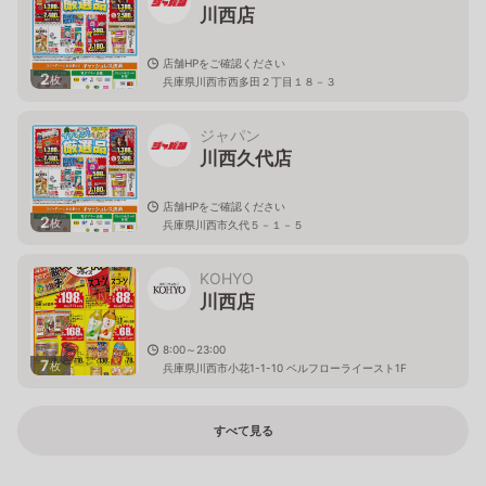
川西店
店舗HPをご確認ください
2
枚
兵庫県川西市西多田２丁目１８－３
ジャパン
川西久代店
店舗HPをご確認ください
2
枚
兵庫県川西市久代５－１－５
KOHYO
川西店
8:00～23:00
7
枚
兵庫県川西市小花1-1-10 ベルフローライースト1F
すべて見る