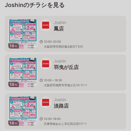
Joshinのチラシを見る
Joshin
鳳店
10:00-20:00
18
枚
大阪府堺市西区鳳北町9丁510
Joshin
羽曳が丘店
10:00～19:30
18
枚
大阪府羽曳野市羽曳が丘10-17-1
Joshin
淡路店
10:00-19:00
18
枚
兵庫県南あわじ市広田広田117-1