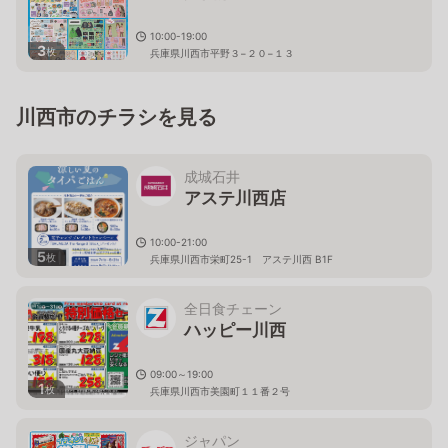
10:00-19:00
3
枚
兵庫県川西市平野３−２０−１３
川西市のチラシを見る
成城石井
アステ川西店
10:00-21:00
5
枚
兵庫県川西市栄町25-1 アステ川西 B1F
全日食チェーン
ハッピー川西
09:00～19:00
1
枚
兵庫県川西市美園町１１番２号
ジャパン