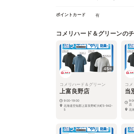
ポイントカード
有
コメリハード＆グリーンの
45
枚
コメリハード＆グリーン
コメ
上富良野店
当
9:00-19:00
9:
店
北海道空知郡上富良野町大町5-942-
5
北