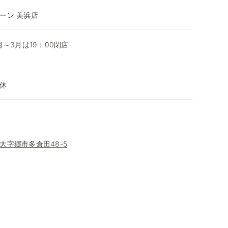
ーン 美浜店
0月～3月は19：00閉店
～
休
大字郷市多倉田48-5