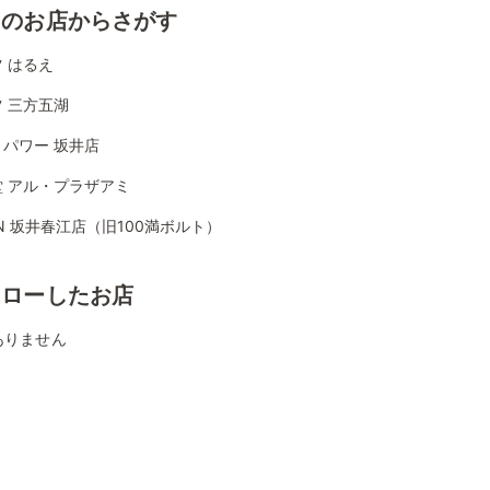
くのお店からさがす
 はるえ
 三方五湖
パワー 坂井店
堂 アル・プラザアミ
ON 坂井春江店（旧100満ボルト）
ォローしたお店
ありません