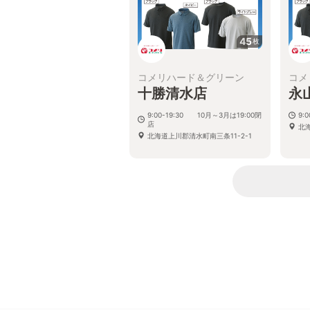
45
枚
コメリハード＆グリーン
コメ
十勝清水店
永
9:00-19:30 10月～3月は19:00閉
9:0
店
北海
北海道上川郡清水町南三条11-2-1