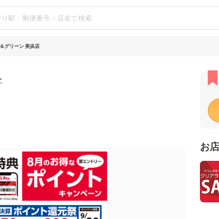
＆グリーン 美浜店
ン
お