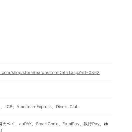
i.com/shop/storeSearch/storeDetail.aspx?id=0863
d、JCB、American Express、Diners Club
天ペイ、auPAY、SmartCode、FamiPay、銀行Pay、ゆ
イ