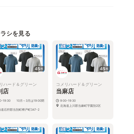
チラシを見る
45
45
枚
枚
リハード＆グリーン
コメリハード＆グリーン
別店
当麻店
00-19:30 10月～3月は19:00閉
9:00-19:30
北海道上川郡当麻町宇園別2区
海道石狩郡当別町樺戸町347-2