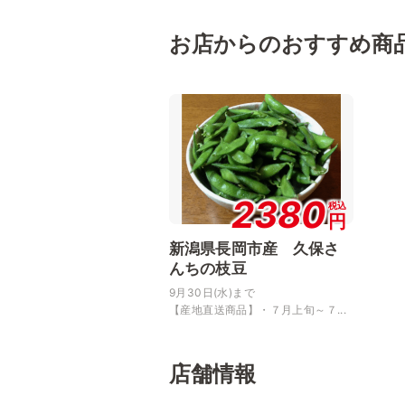
お店からのおすすめ商
2380
税込
円
新潟県長岡市産 久保さ
んちの枝豆
9月30日(水)まで
【産地直送商品】・７月上旬～７...
店舗情報