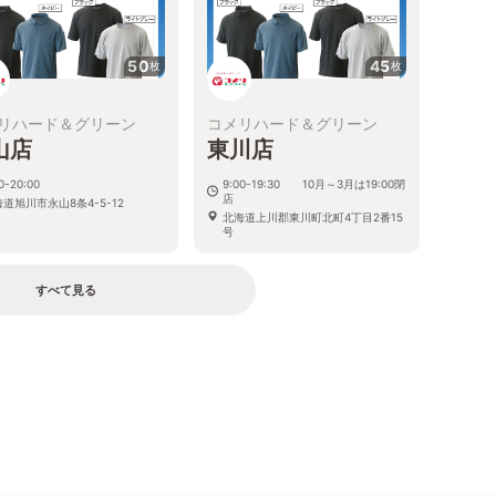
50
45
枚
枚
リハード＆グリーン
コメリハード＆グリーン
山店
東川店
0-20:00
9:00-19:30 10月～3月は19:00閉
店
道旭川市永山8条4-5-12
北海道上川郡東川町北町4丁目2番15
号
すべて見る