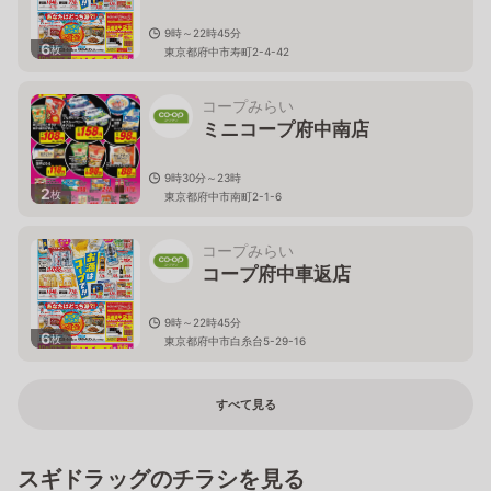
9時～22時45分
6
枚
東京都府中市寿町2-4-42
コープみらい
ミニコープ府中南店
9時30分～23時
2
枚
東京都府中市南町2-1-6
コープみらい
コープ府中車返店
9時～22時45分
6
枚
東京都府中市白糸台5-29-16
すべて見る
スギドラッグのチラシを見る