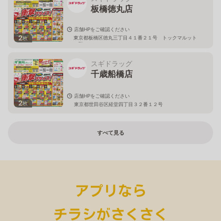
板橋徳丸店
店舗HPをご確認ください
2
東京都板橋区徳丸三丁目４１番２１号 トックマルット
枚
１階
スギドラッグ
千歳船橋店
店舗HPをご確認ください
2
枚
東京都世田谷区経堂四丁目３２番１２号
すべて見る