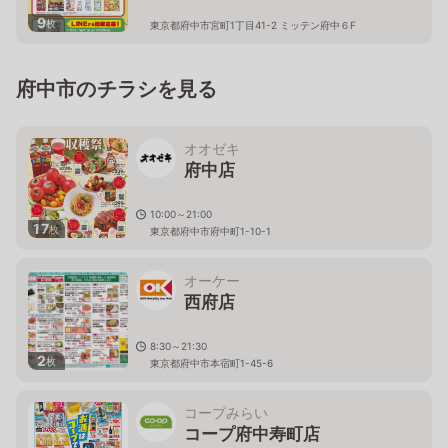
9
枚
東京都府中市宮町1丁目41-2 ミッテン府中６F
府中市のチラシを見る
オオゼキ
府中店
10:00～21:00
17
枚
東京都府中市府中町1-10-1
オーケー
西府店
8:30～21:30
2
枚
東京都府中市本宿町1-45-6
コープみらい
コープ府中寿町店