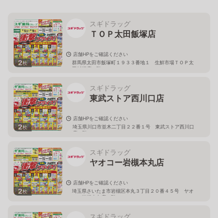
スギドラッグ
ＴＯＰ太田飯塚店
店舗HPをご確認ください
2
群馬県太田市飯塚町１９３３番地１ 生鮮市場ＴＯＰ太
枚
田飯塚店１階
スギドラッグ
東武ストア西川口店
店舗HPをご確認ください
2
埼玉県川口市並木二丁目２２番１号 東武ストア西川口
枚
店２階
スギドラッグ
ヤオコー岩槻本丸店
店舗HPをご確認ください
2
埼玉県さいたま市岩槻区本丸３丁目２０番４５号 ヤオ
枚
コー岩槻本丸店２階
スギドラッグ