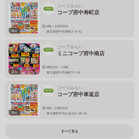
コープみらい
コープ府中寿町店
9時～22時45分
6
枚
東京都府中市寿町2-4-42
コープみらい
ミニコープ府中南店
9時30分～23時
2
枚
東京都府中市南町2-1-6
コープみらい
コープ府中車返店
9時～22時45分
6
枚
東京都府中市白糸台5-29-16
すべて見る