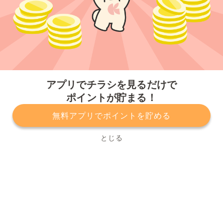
今すぐアプリをダウンロードする
アプリでチラシを見るだけで
ポイントが貯まる！
無料アプリでポイントを貯める
プライバシーポリシー
利用規約
運営会社
サービスに関してのお問い合わせ
チラシ掲載をお考えの方
とじる
Copyright© Kurashiru, Inc. All Rights Reserved.