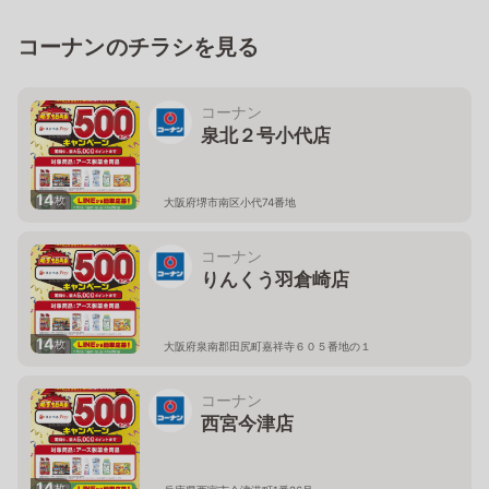
コーナンのチラシを見る
コーナン
泉北２号小代店
14
枚
大阪府堺市南区小代74番地
コーナン
りんくう羽倉崎店
14
枚
大阪府泉南郡田尻町嘉祥寺６０５番地の１
コーナン
西宮今津店
14
枚