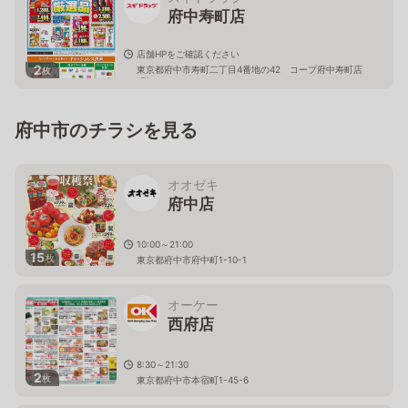
府中寿町店
店舗HPをご確認ください
2
東京都府中市寿町二丁目4番地の42 コープ府中寿町店
枚
1階
府中市のチラシを見る
オオゼキ
府中店
10:00～21:00
15
枚
東京都府中市府中町1-10-1
オーケー
西府店
8:30～21:30
2
枚
東京都府中市本宿町1-45-6