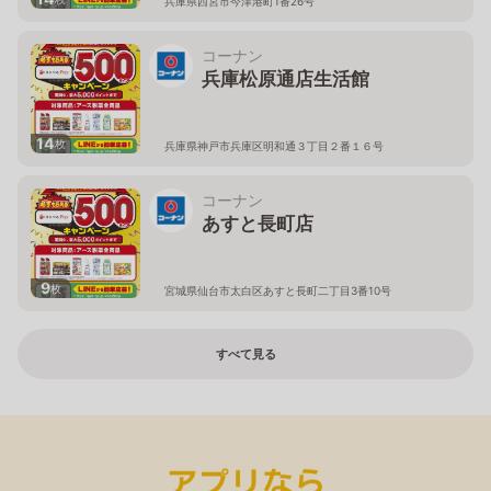
兵庫県西宮市今津港町1番26号
コーナン
兵庫松原通店生活館
14
枚
兵庫県神戸市兵庫区明和通３丁目２番１６号
コーナン
あすと長町店
9
枚
宮城県仙台市太白区あすと長町二丁目3番10号
すべて見る