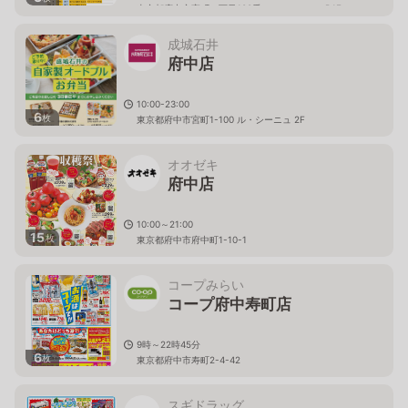
東京都府中市宮町１丁目100番 ル・シーニュB1F
成城石井
府中店
10:00-23:00
6
枚
東京都府中市宮町1-100 ル・シーニュ 2F
オオゼキ
府中店
10:00～21:00
15
枚
東京都府中市府中町1-10-1
コープみらい
コープ府中寿町店
9時～22時45分
6
枚
東京都府中市寿町2-4-42
スギドラッグ