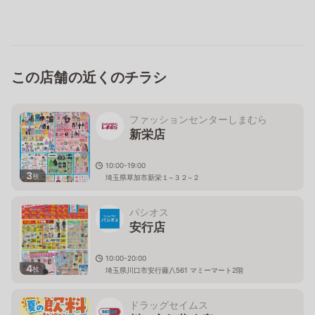
この店舗の近くのチラシ
ファッションセンターしまむら
新栄店
10:00-19:00
3
枚
埼玉県草加市新栄１−３２−２
パシオス
安行店
10:00-20:00
4
枚
埼玉県川口市安行藤八561 マミーマート2階
ドラッグセイムス