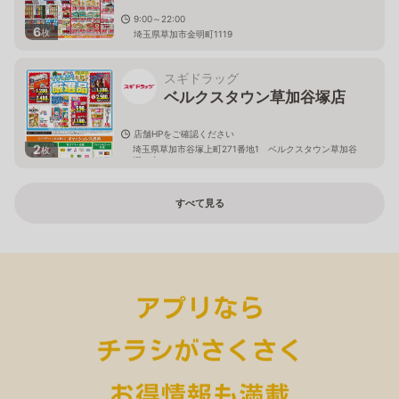
9:00～22:00
6
枚
埼玉県草加市金明町1119
スギドラッグ
ベルクスタウン草加谷塚店
店舗HPをご確認ください
2
埼玉県草加市谷塚上町271番地1 ベルクスタウン草加谷
枚
塚 内
すべて見る