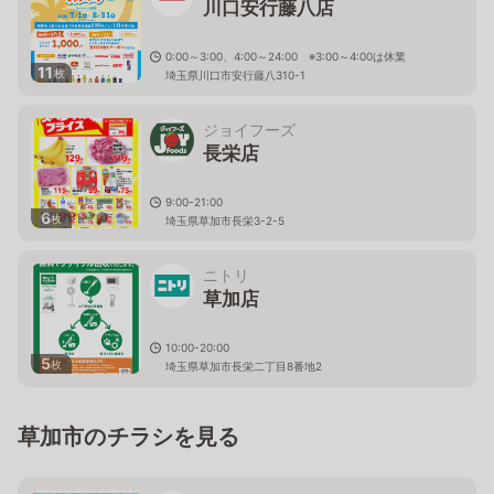
川口安行藤八店
0:00～3:00、4:00～24:00 ※3:00～4:00は休業
11
枚
埼玉県川口市安行藤八310-1
ジョイフーズ
長栄店
9:00-21:00
6
枚
埼玉県草加市長栄3-2-5
ニトリ
草加店
10:00-20:00
5
枚
埼玉県草加市長栄二丁目8番地2
草加市のチラシを見る