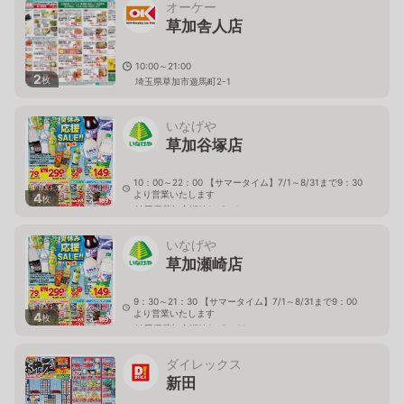
オーケー
草加舎人店
10:00～21:00
2
枚
埼玉県草加市遊馬町2-1
いなげや
草加谷塚店
10：00～22：00 【サマータイム】7/1～8/31まで9：30
より営業いたします
4
枚
埼玉県草加市瀬崎1－9－1
いなげや
草加瀬崎店
9：30～21：30 【サマータイム】7/1～8/31まで9：00
より営業いたします
4
枚
埼玉県草加市瀬崎2－5－22
ダイレックス
新田