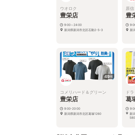
ウオロク
原信
豊栄店
豊
9:00～24:00
9:
新潟県新潟市北区石動2-5-3
新
49
枚
コメリハード＆グリーン
ドラ
豊栄店
葛
9:00-20:00
9:
新潟県新潟市北区葛塚1260
新
580