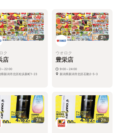
2
2
枚
枚
ロク
ウオロク
浜店
豊栄店
00～22:00
9:00～24:00
潟県新潟市北区松浜新町1-23
新潟県新潟市北区石動2-5-3
7
7
枚
枚