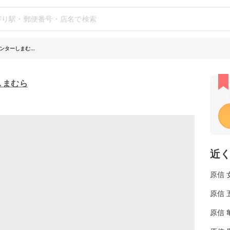
ターしまむ...
しまむら
近
原信 
原信 
原信 