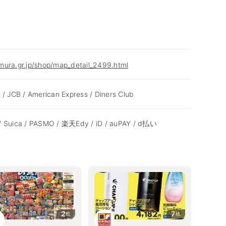
mura.gr.jp/shop/map_detail_2499.html
 / JCB / American Express / Diners Club
/ Suica / PASMO / 楽天Edy / iD / auPAY / d払い
2
7
枚
枚