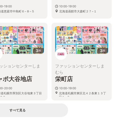
00-19:00
10:00-19:00
海道恵庭市中島町６−８−５
北海道函館市大森町２７−１
3
3
枚
枚
ッションセンターしま
ファッションセンターしま
むら
ャポ大谷地店
栄町店
00-20:00
10:00-19:00
海道札幌市厚別区大谷地東３丁目
北海道札幌市東区北４２条東１３丁
２０
目１−２
すべて見る