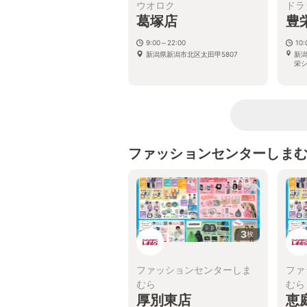
ウオロク
ドラ
葛塚店
豊
9:00～22:00
10
新潟県新潟市北区太田甲5807
新潟
栄
ファッションセンターしま
3
枚
ファッションセンターしま
ファ
むら
むら
厚別東店
恵