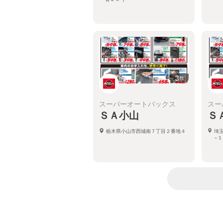
3
枚
スーパーオートバックス
スー
ＳＡ小山
Ｓ
栃木県小山市西城南７丁目２番地４
埼
−１