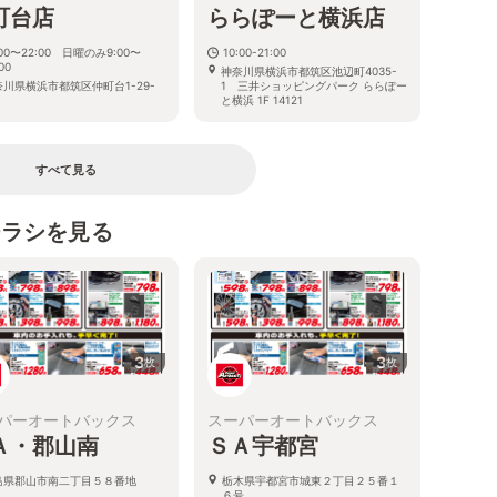
町台店
ららぽーと横浜店
:00〜22:00 日曜のみ9:00〜
10:00-21:00
00
神奈川県横浜市都筑区池辺町4035-
奈川県横浜市都筑区仲町台1-29-
1 三井ショッピングパーク ららぽー
と横浜 1F 14121
すべて見る
チラシを見る
3
3
枚
枚
パーオートバックス
スーパーオートバックス
Ａ・郡山南
ＳＡ宇都宮
島県郡山市南二丁目５８番地
栃木県宇都宮市城東２丁目２５番１
６号