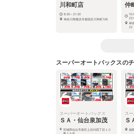
川和町店
仲
8:30～21:30
10
22:
神奈川県横浜市都筑区川和町106
神
22
スーパーオートバックスの
5
枚
スーパーオートバックス
スー
ＳＡ・仙台泉加茂
Ｓ
宮城県仙台市泉区上谷刈四丁目１０
福
番２６号