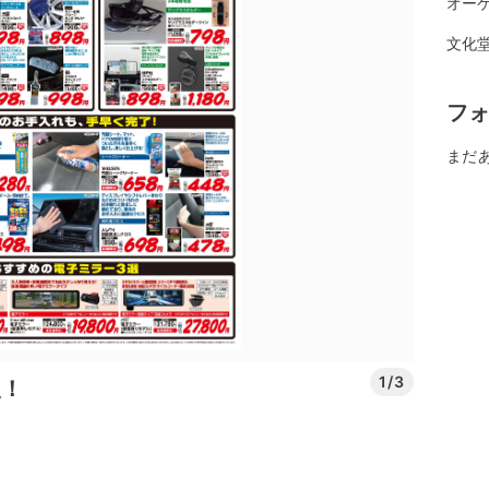
オーケ
文化堂
フ
まだ
1/3
援！