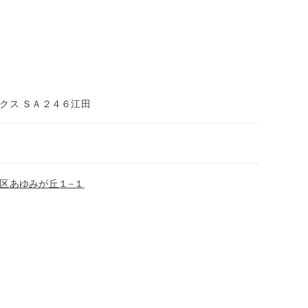
クス ＳＡ２４６江田
区あゆみが丘１−１