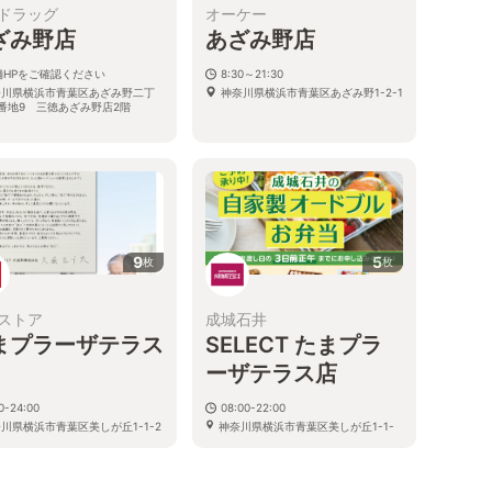
ドラッグ
オーケー
ざみ野店
あざみ野店
舗HPをご確認ください
8:30～21:30
奈川県横浜市青葉区あざみ野二丁
神奈川県横浜市青葉区あざみ野1-2-1
番地9 三徳あざみ野店2階
9
5
枚
枚
ストア
成城石井
まプラーザテラス
SELECT たまプラ
ーザテラス店
0-24:00
08:00-22:00
川県横浜市青葉区美しが丘1-1-2
神奈川県横浜市青葉区美しが丘1-1-
プラーザテラスGATE PLAZA
2 たまプラーザテラス ゲートプラ
1F
ザ1F
る