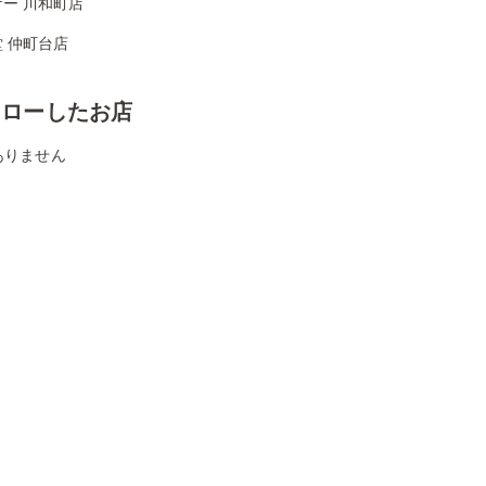
ー 川和町店
 仲町台店
ォローしたお店
ありません