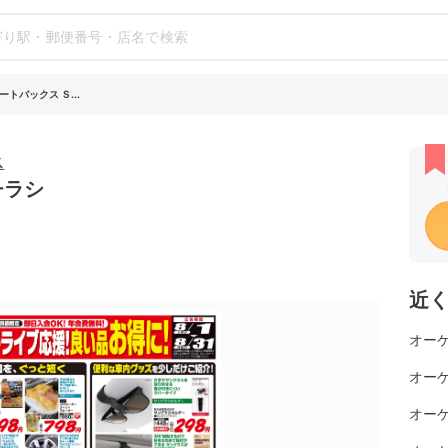
トバックス Ｓ...
ス
チラシ
近
オーケ
オーケ
オーケ