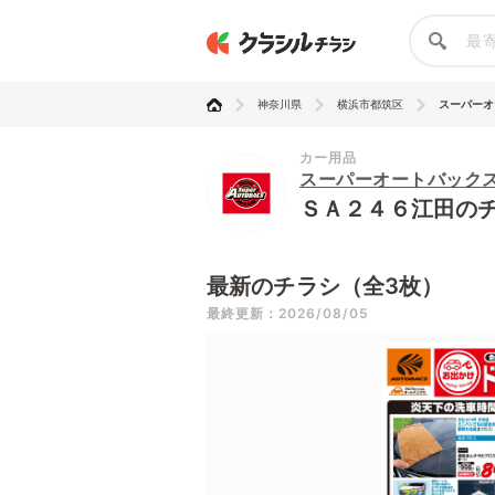
神奈川県
横浜市都筑区
スーパーオー
カー用品
スーパーオートバック
ＳＡ２４６江田の
最新のチラシ（全3枚）
最終更新：2026/08/05