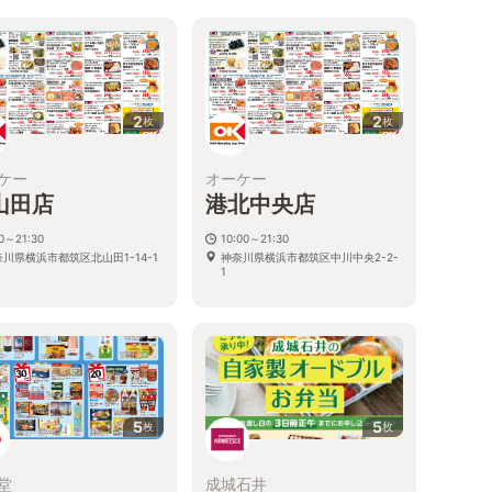
2
2
枚
枚
ケー
オーケー
山田店
港北中央店
30～21:30
10:00～21:30
川県横浜市都筑区北山田1-14-1
神奈川県横浜市都筑区中川中央2-2-
1
5
5
枚
枚
堂
成城石井