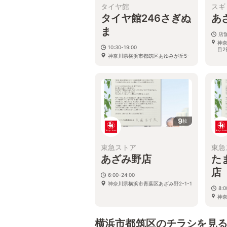
タイヤ館
スギ
タイヤ館246さぎぬ
あ
ま
店
神
10:30-19:00
目2
神奈川県横浜市都筑区あゆみが丘5-
15
9
枚
東急ストア
東急
あざみ野店
た
店
6:00-24:00
神奈川県横浜市青葉区あざみ野2-1-1
8:0
神奈
たま
B2-
横浜市都筑区のチラシを見