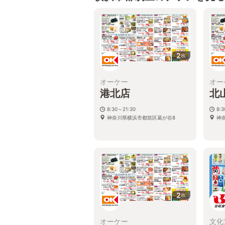
2
枚
オーケー
オー
港北店
北
8:30～21:30
8:
神奈川県横浜市都筑区葛が谷8
神奈
2
枚
オーケー
文化