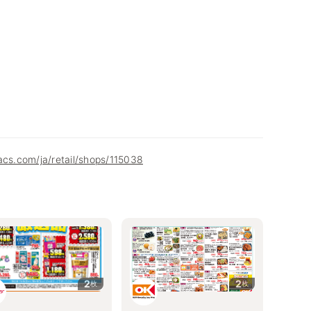
acs.com/ja/retail/shops/115038
2
2
枚
枚