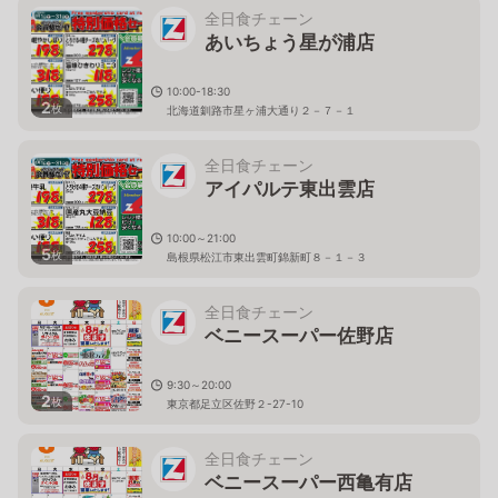
全日食チェーン
あいちょう星が浦店
10:00-18:30
2
枚
北海道釧路市星ヶ浦大通り２－７－１
全日食チェーン
アイパルテ東出雲店
10:00～21:00
5
枚
島根県松江市東出雲町錦新町８－１－３
全日食チェーン
ベニースーパー佐野店
9:30～20:00
2
枚
東京都足立区佐野２-27-10
全日食チェーン
ベニースーパー西亀有店