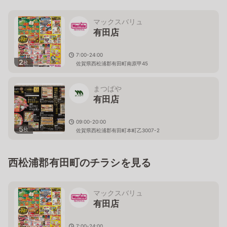
マックスバリュ
有田店
7:00-24:00
2
枚
佐賀県西松浦郡有田町南原甲45
まつばや
有田店
09:00-20:00
5
枚
佐賀県西松浦郡有田町本町乙3007-2
西松浦郡有田町のチラシを見る
マックスバリュ
有田店
7:00-24:00