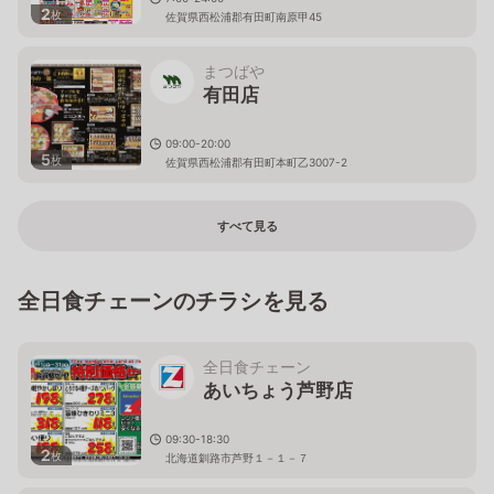
2
枚
佐賀県西松浦郡有田町南原甲45
まつばや
有田店
09:00-20:00
5
枚
佐賀県西松浦郡有田町本町乙3007-2
すべて見る
全日食チェーンのチラシを見る
全日食チェーン
あいちょう芦野店
09:30-18:30
2
枚
北海道釧路市芦野１－１－７