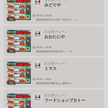
みどりや
09:00～20:00
1
枚
愛知県田原市小中山町一本松６１－１
全日食チェーン
おおたにや
08:30～19:30
1
枚
愛知県田原市神戸町汐田１－１８
全日食チェーン
ミマス
10:00～19:00
1
枚
愛知県田原市浦町丸山１番地４１
全日食チェーン
フードショップカトー