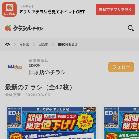
愛知県
田原市
EDION 田原店
家電量販店
EDION
フォロー
田原店のチラシ
最新のチラシ（全42枚）
最終更新：2026/08/06