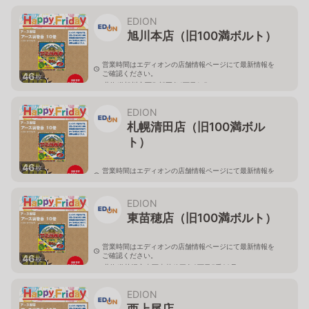
北海道旭川市永山二条3-1-15
EDION
旭川本店（旧100満ボルト）
営業時間はエディオンの店舗情報ページにて最新情報を
ご確認ください。
46
枚
北海道旭川市西御料五条1丁目1-5
EDION
札幌清田店（旧100満ボル
ト）
46
枚
営業時間はエディオンの店舗情報ページにて最新情報を
ご確認ください。
北海道札幌市清田区真栄56
EDION
東苗穂店（旧100満ボルト）
営業時間はエディオンの店舗情報ページにて最新情報を
ご確認ください。
46
枚
北海道札幌市東区東苗穂三条2丁目5番20号
EDION
西上尾店