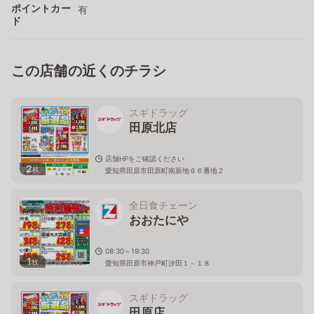
ポイントカー
有
ド
この店舗の近くのチラシ
スギドラッグ
田原北店
店舗HPをご確認ください
2
枚
愛知県田原市田原町南新地６６番地２
全日食チェーン
おおたにや
08:30～19:30
1
枚
愛知県田原市神戸町汐田１－１８
スギドラッグ
田原店