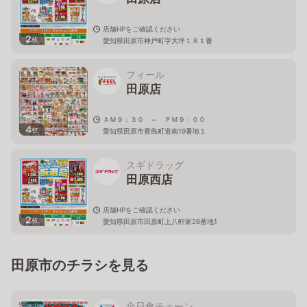
店舗HPをご確認ください
2
枚
愛知県田原市神戸町字大坪１８１番
フィール
田原店
ＡＭ９：３０ ～ ＰＭ９：００
4
枚
愛知県田原市豊島町道南19番地１
スギドラッグ
田原西店
店舗HPをご確認ください
2
枚
愛知県田原市田原町上八軒家26番地1
田原市のチラシを見る
全日食チェーン