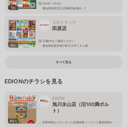
09:00～20:00
1
枚
愛知県田原市江比間町西砂畑6－1
スギドラッグ
田原店
店舗HPをご確認ください
2
枚
愛知県田原市神戸町字大坪１８１番
すべて見る
EDIONのチラシを見る
EDION
旭川永山店（旧100満ボル
ト）
46
枚
営業時間はエディオンの店舗情報ページにて最新情報を
ご確認ください。