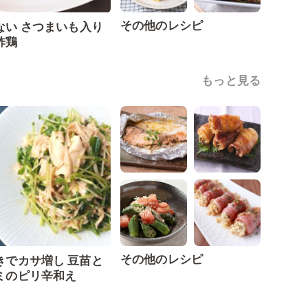
その他のレシピ
ない さつまいも入り
酢鶏
もっと見る
その他のレシピ
きでカサ増し 豆苗と
ミのピリ辛和え