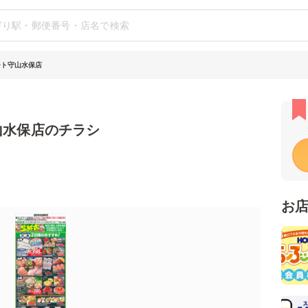
ート守山水保店
山水保店のチラシ
お