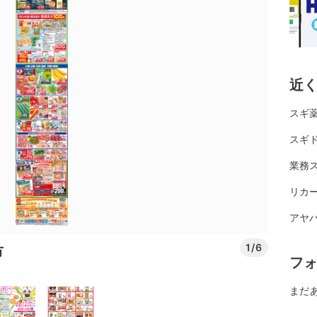
近
スギ薬
スギ
業務
リカ
アヤハ
1/6
市
フ
まだ