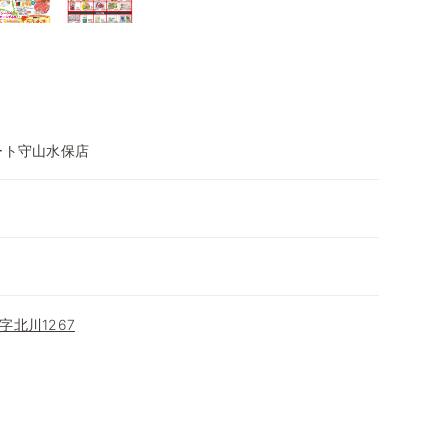
ート守山水保店
北川1267