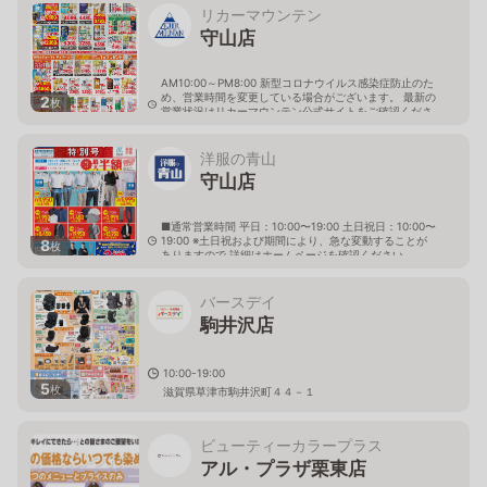
リカーマウンテン
守山店
AM10:00～PM8:00 新型コロナウイルス感染症防止のた
め、営業時間を変更している場合がございます。 最新の
2
枚
営業状況はリカーマウンテン公式サイトをご確認くださ
い。
滋賀県守山市古高町395番3
洋服の青山
守山店
■通常営業時間 平日：10:00〜19:00 土日祝日：10:00〜
19:00 ※土日祝および期間により、急な変動することが
8
枚
ありますので 詳細はホームページを確認ください
滋賀県守山市焔魔堂町231番地の1
バースデイ
駒井沢店
10:00-19:00
5
枚
滋賀県草津市駒井沢町４４－１
ビューティーカラープラス
アル・プラザ栗東店