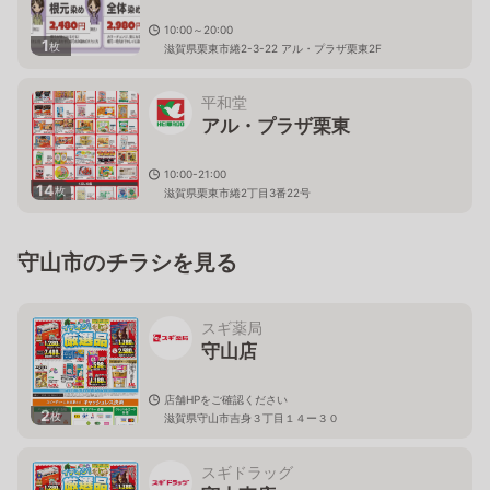
10:00～20:00
1
枚
滋賀県栗東市綣2-3-22 アル・プラザ栗東2F
平和堂
アル・プラザ栗東
10:00-21:00
14
枚
滋賀県栗東市綣2丁目3番22号
守山市のチラシを見る
スギ薬局
守山店
店舗HPをご確認ください
2
枚
滋賀県守山市吉身３丁目１４ー３０
スギドラッグ