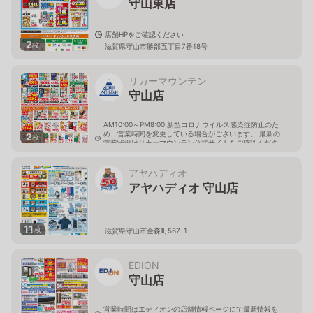
守山東店
店舗HPをご確認ください
2
枚
滋賀県守山市勝部五丁目7番18号
リカーマウンテン
守山店
AM10:00～PM8:00 新型コロナウイルス感染症防止のた
め、営業時間を変更している場合がございます。 最新の
2
枚
営業状況はリカーマウンテン公式サイトをご確認くださ
い。
滋賀県守山市古高町395番3
アヤハディオ
アヤハディオ 守山店
11
枚
滋賀県守山市金森町567-1
EDION
守山店
営業時間はエディオンの店舗情報ページにて最新情報を