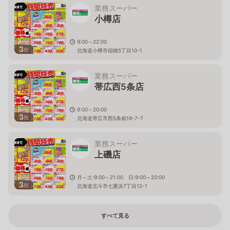
業務スーパー
小樽店
9:00～22:00
3
枚
北海道小樽市稲穂5丁目10-1
業務スーパー
帯広西5条店
9:00～20:00
3
枚
北海道帯広市西5条南18-7-7
業務スーパー
上磯店
月～土:9:00～21:00 日:9:00～20:00
3
枚
北海道北斗市七重浜7丁目12-1
すべて見る