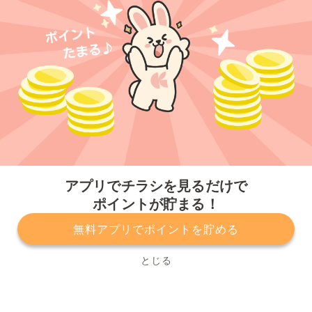
今すぐアプリをダウンロードする
アプリでチラシを見るだけで
ポイントが貯まる！
無料アプリでポイントを貯める
プライバシーポリシー
利用規約
運営会社
サービスに関してのお問い合わせ
チラシ掲載をお考えの方
とじる
Copyright© Kurashiru, Inc. All Rights Reserved.