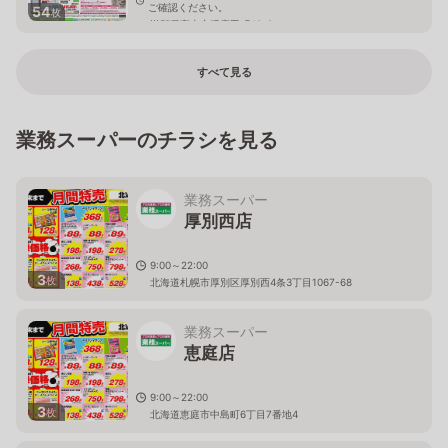
ご確認ください。
54
枚
滋賀県守山市播磨田町42-2
すべて見る
業務スーパーのチラシを見る
業務スーパー
厚別西店
9:00～22:00
3
枚
北海道札幌市厚別区厚別西4条3丁目1067-68
業務スーパー
恵庭店
9:00～22:00
3
枚
北海道恵庭市中島町6丁目7番地4