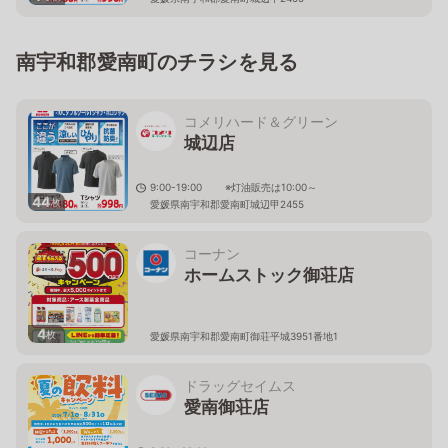
南宇和郡愛南町のチラシを見る
コメリハード＆グリーン
城辺店
9:00-19:00 ※灯油販売は10:00～
44
枚
愛媛県南宇和郡愛南町城辺甲2455
コーナン
ホームストック御荘店
4
枚
愛媛県南宇和郡愛南町御荘平城3951番地1
ドラッグセイムス
愛南御荘店