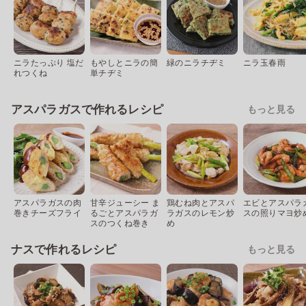
ニラたっぷり 塩だ
もやしとニラの簡
緑のニラチヂミ
ニラ玉春雨
れつくね
単チヂミ
アスパラガスで作れるレシピ
もっと見る
アスパラガスの肉
甘辛ジューシー ま
鶏むね肉とアスパ
エビとアスパラ
巻きチーズフライ
るごとアスパラガ
ラガスのレモン炒
スの照りマヨ炒
スのつくね巻き
め
ナスで作れるレシピ
もっと見る