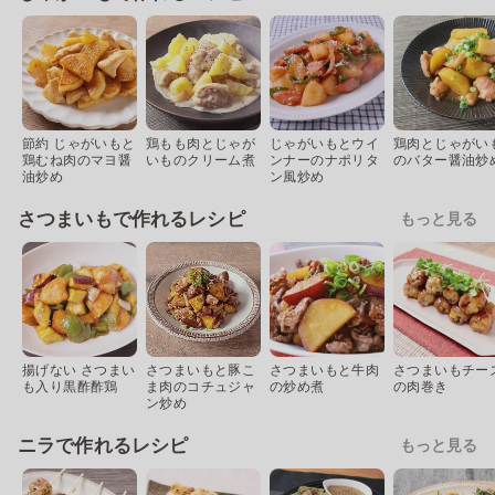
節約 じゃがいもと
鶏もも肉とじゃが
じゃがいもとウイ
鶏肉とじゃがい
鶏むね肉のマヨ醤
いものクリーム煮
ンナーのナポリタ
のバター醤油炒
油炒め
ン風炒め
さつまいもで作れるレシピ
もっと見る
揚げない さつまい
さつまいもと豚こ
さつまいもと牛肉
さつまいもチー
も入り黒酢酢鶏
ま肉のコチュジャ
の炒め煮
の肉巻き
ン炒め
ニラで作れるレシピ
もっと見る