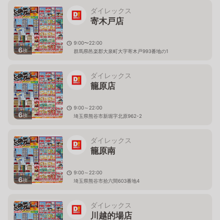
ダイレックス
寄木戸店
9:00〜22:00
6
枚
群馬県邑楽郡大泉町大字寄木戸993番地の1
ダイレックス
籠原店
9:00～22:00
6
枚
埼玉県熊谷市新堀字北原962-2
ダイレックス
籠原南
9:00～22:00
6
枚
埼玉県熊谷市拾六間603番地4
ダイレックス
川越的場店