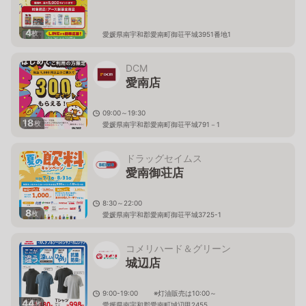
4
枚
愛媛県南宇和郡愛南町御荘平城3951番地1
DCM
愛南店
09:00～19:30
18
枚
愛媛県南宇和郡愛南町御荘平城791－1
ドラッグセイムス
愛南御荘店
8:30～22:00
8
枚
愛媛県南宇和郡愛南町御荘平城3725-1
コメリハード＆グリーン
城辺店
9:00-19:00 ※灯油販売は10:00～
44
枚
愛媛県南宇和郡愛南町城辺甲2455