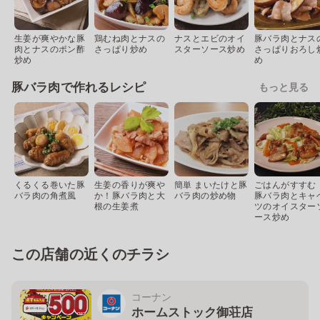
生姜が爽やかな豚
鶏むね肉とナスの
ナスとエビのオイ
豚バラ肉とナス
肉とナスのポン酢
さっぱり炒め
スターソース炒め
さっぱりおろし
炒め
め
豚バラ肉で作れるレシピ
もっと見る
くるくる巻いた豚
生姜の香りが爽や
簡単 まいたけと豚
ごはんがすすむ
バラ肉の角煮風
か！豚バラ肉と大
バラ肉の炒め物
豚バラ肉とキャ
根の生姜煮
ツのオイスター
ース炒め
この店舗の近くのチラシ
コーナン
ホームストック御荘店