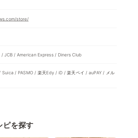
ws.com/store/
 / JCB / American Express / Diners Club
 / Suica / PASMO / 楽天Edy / iD / 楽天ペイ / auPAY / メル
シピを探す