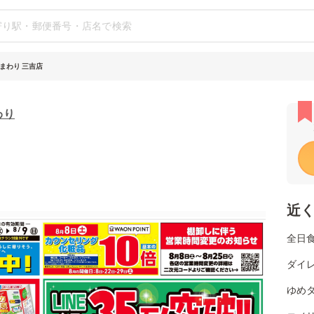
まわり 三吉店
わり
近
全日
ダイ
ゆめタ