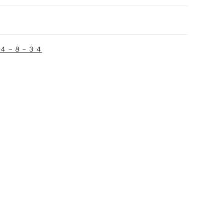
４－８－３４