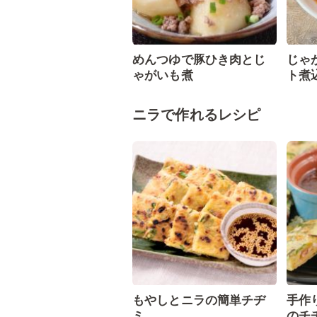
めんつゆで豚ひき肉とじ
じゃ
ゃがいも煮
ト煮
ニラで作れるレシピ
もやしとニラの簡単チヂ
手作
ミ
のチ