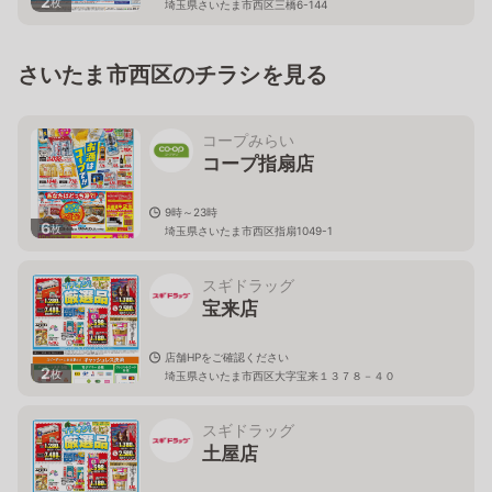
2
枚
埼玉県さいたま市西区三橋6-144
さいたま市西区のチラシを見る
コープみらい
コープ指扇店
9時～23時
6
枚
埼玉県さいたま市西区指扇1049-1
スギドラッグ
宝来店
店舗HPをご確認ください
2
枚
埼玉県さいたま市西区大字宝来１３７８－４０
スギドラッグ
土屋店