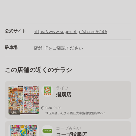
公式サイト
https://www.sugi-net.jp/stores/6145
駐車場
店舗HPをご確認ください
この店舗の近くのチラシ
ライフ
指扇店
9:30-21:00
6
枚
埼玉県さいたま市西区大字指扇領別所355-1
コープみらい
コープ指扇店