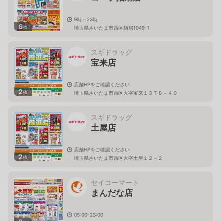
9時～23時
6
枚
埼玉県さいたま市西区指扇1049-1
スギドラッグ
宝来店
店舗HPをご確認ください
2
枚
埼玉県さいたま市西区大字宝来１３７８－４０
スギドラッグ
土屋店
店舗HPをご確認ください
2
枚
埼玉県さいたま市西区大字土屋１２－２
セイコーマート
まんだな店
05:00-23:00