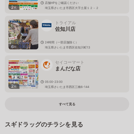
店舗HPをご確認ください
2
枚
埼玉県さいたま市西区大字土屋１２－２
トライアル
佐知川店
24時間（一部店舗除く）
6
枚
埼玉県さいたま市西区佐知川町13
セイコーマート
まんだな店
05:00-23:00
2
枚
埼玉県さいたま市西区三橋6-144
すべて見る
スギドラッグのチラシを見る