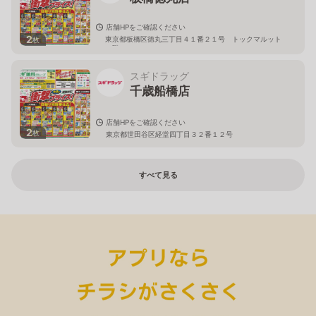
店舗HPをご確認ください
2
東京都板橋区徳丸三丁目４１番２１号 トックマルット
枚
１階
スギドラッグ
千歳船橋店
店舗HPをご確認ください
2
枚
東京都世田谷区経堂四丁目３２番１２号
すべて見る