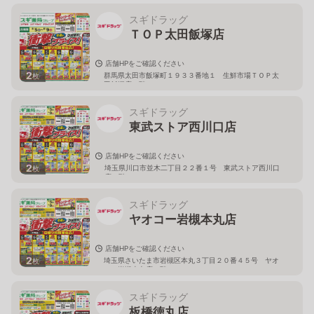
スギドラッグ
ＴＯＰ太田飯塚店
店舗HPをご確認ください
2
群馬県太田市飯塚町１９３３番地１ 生鮮市場ＴＯＰ太
枚
田飯塚店１階
スギドラッグ
東武ストア西川口店
店舗HPをご確認ください
2
埼玉県川口市並木二丁目２２番１号 東武ストア西川口
枚
店２階
スギドラッグ
ヤオコー岩槻本丸店
店舗HPをご確認ください
2
埼玉県さいたま市岩槻区本丸３丁目２０番４５号 ヤオ
枚
コー岩槻本丸店２階
スギドラッグ
板橋徳丸店