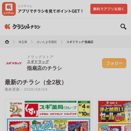
埼玉県
さいたま市西区
スギドラッグ 指扇店
ドラッグストア
スギドラッグ
フォロー
指扇店のチラシ
最新のチラシ（全2枚）
最終更新：2026/08/04