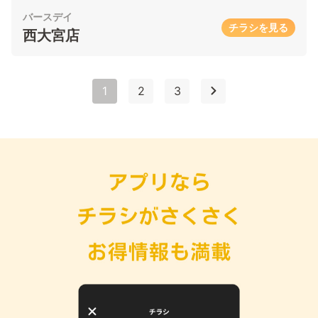
バースデイ
チラシを見る
西大宮店
1
2
3