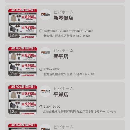
ビバホーム
新琴似店
資材館9:00-20:00 生活館9:00-20:00
12
枚
北海道札幌市北区新琴似1条7-9-50
ビバホーム
豊平店
9:30～20:00
11
枚
北海道札幌市豊平区豊平6条9丁目2-10
ビバホーム
平岸店
9:30～20:00
12
北海道札幌市豊平区平岸1条22丁目2番15号アーバンサイ
枚
トミュンヘン大橋内
ビバホーム