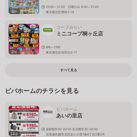
10:00～21:00 日曜のみ 9:00～21:00
5
枚
東京都北区豊島4-18
コープみらい
ミニコープ桐ヶ丘店
9時～21時
2
枚
東京都北区赤羽台3-17
すべて見る
ビバホームのチラシを見る
ビバホーム
あいの里店
資材館9:30-20:00 生活館9:30-20:00
12
枚
北海道札幌市北区あいの里1条6丁目2番2号