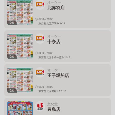
オーケー
北赤羽店
8:30～21:30
2
枚
東京都北区浮間5-3-27
オーケー
十条店
8:30～21:30
2
枚
東京都北区十条仲原3-14-5
オーケー
王子堀船店
9:00～21:00
2
枚
東京都北区堀船1-23-13
文化堂
豊島店