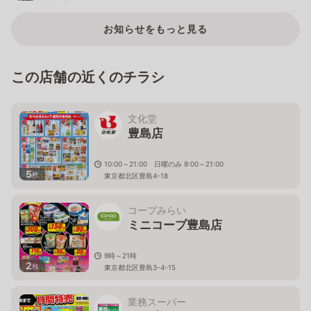
お知らせをもっと見る
この店舗の近くのチラシ
文化堂
豊島店
10:00～21:00 日曜のみ 9:00～21:00
5
枚
東京都北区豊島4-18
コープみらい
ミニコープ豊島店
9時～21時
2
枚
東京都北区豊島3-4-15
業務スーパー