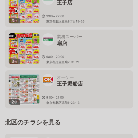
王子店
9:00～22:00
3
枚
東京都北区豊島8丁目15-26
業務スーパー
扇店
9:00～20:00
3
枚
東京都足立区扇2-31-21
オーケー
王子堀船店
9:00～21:00
2
枚
東京都北区堀船1-23-13
北区のチラシを見る