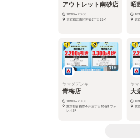
アウトレット南砂店
昭
10:00～20:00
10
東京都江東区南砂2丁目32-1
東
31
枚
ヤマダデンキ
ヤマ
青梅店
大
10:00～20:00
10
東京都青梅市今井三丁目10番9 フォ
東
レオ2F