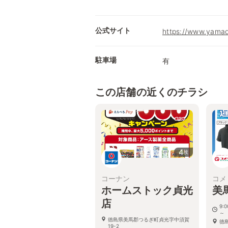
公式サイト
https://www.yamad
駐車場
有
この店舗の近くのチラシ
4
枚
コーナン
コメ
ホームストック貞光
美
店
9:
～
徳島県美馬郡つるぎ町貞光字中須賀
徳
19-2