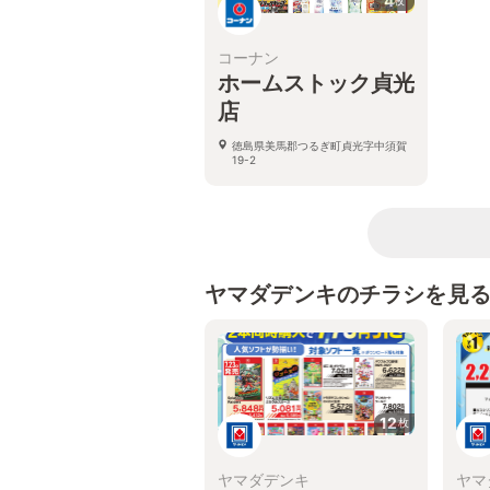
4
枚
コーナン
ホームストック貞光
店
徳島県美馬郡つるぎ町貞光字中須賀
19-2
ヤマダデンキのチラシを見
12
枚
ヤマダデンキ
ヤマ