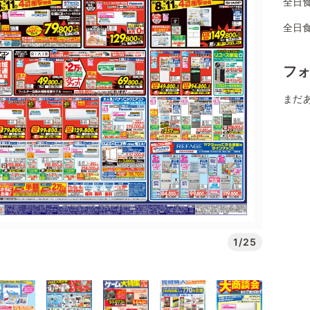
全日食
全日
フ
まだ
1/25