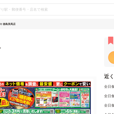
キ 徳島美馬店
シ
近
全日
全日
全日