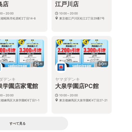
島店
江戸川店
:00～20:00
10:00～20:00
京都昭島市松原町2丁目14-6
東京都江戸川区松江2丁目29番7号
25
30
枚
枚
ダデンキ
ヤマダデンキ
泉学園店家電館
大泉学園店PC館
:00～20:00
10:00～20:00
京都練馬区大泉学園町6丁目1-1
東京都練馬区大泉学園町4丁目27-21
すべて見る