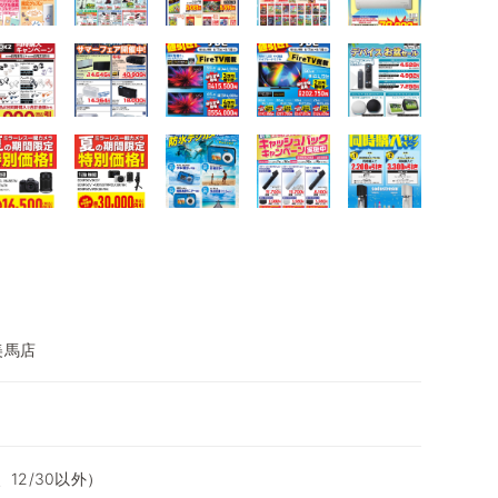
美馬店
、12/30以外）