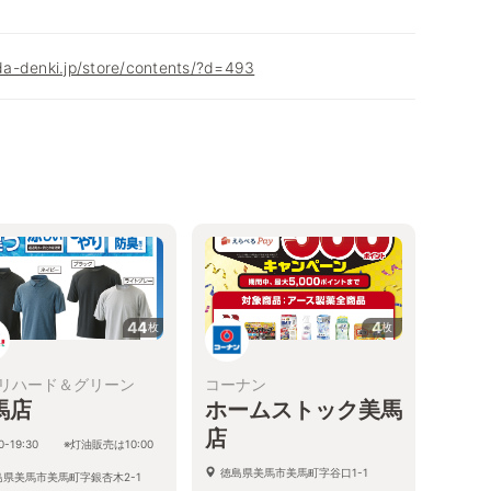
a-denki.jp/store/contents/?d=493
44
4
枚
枚
リハード＆グリーン
コーナン
馬店
ホームストック美馬
店
00-19:30 ※灯油販売は10:00
徳島県美馬市美馬町字谷口1-1
島県美馬市美馬町字銀杏木2-1