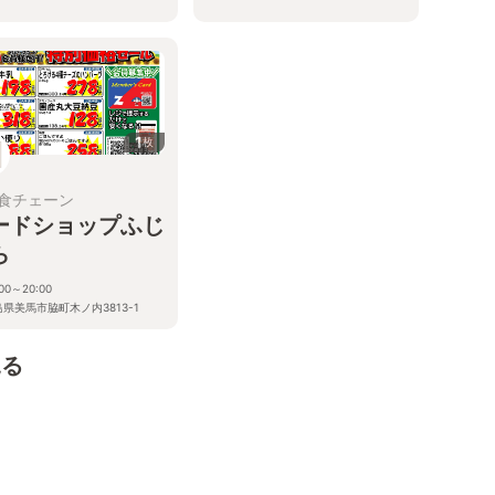
1
枚
食チェーン
ードショップふじ
ら
:00～20:00
県美馬市脇町木ノ内3813-1
見る