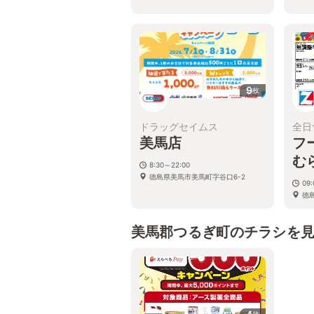
9
枚
ドラッグセイムス
全日
美馬店
フ
む
8:30～22:00
徳島県美馬市美馬町字谷口6-2
09
徳島
美馬郡つるぎ町のチラシを