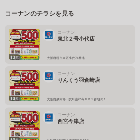
コーナンのチラシを見る
コーナン
泉北２号小代店
13
枚
大阪府堺市南区小代74番地
コーナン
りんくう羽倉崎店
13
枚
大阪府泉南郡田尻町嘉祥寺６０５番地の１
コーナン
西宮今津店
13
枚