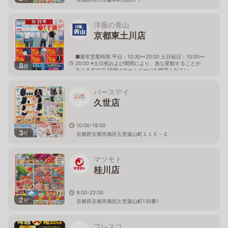
洋服の青山
京都東土川店
■通常営業時間 平日：10:30〜20:00 土日祝日：10:00〜
20:00 ※土日祝および期間により、急な変動することが
8
枚
ありますので 詳細はホームページを確認ください
京都府京都市南区久世東土川町126番地の2
バースデイ
久世店
10:00-19:00
3
枚
京都府京都市南区久世築山町１１５－２
マツモト
桂川店
9:00-22:00
2
枚
京都府京都市南区久世築山町130番1
フレスコ