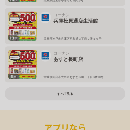
兵庫県西宮市今津港町1番26号
コーナン
兵庫松原通店生活館
13
枚
兵庫県神戸市兵庫区明和通３丁目２番１６号
コーナン
あすと長町店
9
枚
宮城県仙台市太白区あすと長町二丁目3番10号
すべて見る