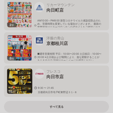
リカーマウンテン
向日町店
AM10:00～PM8:00 新型コロナウイルス感染症防止のた
め、営業時間を変更している場合がございます。 最新の
2
枚
営業状況はリカーマウンテン公式サイトをご確認くださ
い。
京都府向日市寺戸町南垣内4-3
洋服の青山
京都桂川店
■通常営業時間 平日：10:00〜20:00 土日祝日：10:00〜
20:00 ※土日祝および期間により、急な変動することが
8
枚
ありますので 詳細はホームページを確認ください
京都府向日市寺戸町八ノ坪118番地
フレスコ
向日市店
9:30 〜 21:45
18
枚
京都府向日市寺戸町東野辺３１-８
すべて見る