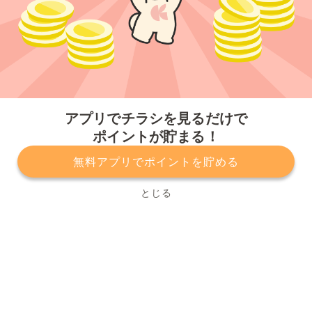
今すぐアプリをダウンロードする
アプリでチラシを見るだけで
ポイントが貯まる！
無料アプリでポイントを貯める
プライバシーポリシー
利用規約
運営会社
サービスに関してのお問い合わせ
チラシ掲載をお考えの方
とじる
Copyright© Kurashiru, Inc. All Rights Reserved.