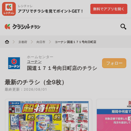
京都府
向日市
コーナン 国道１７１号向日町店
ホームセンター
コーナン
フォロー
国道１７１号向日町店のチラシ
最新のチラシ（全9枚）
最終更新：2026/08/01