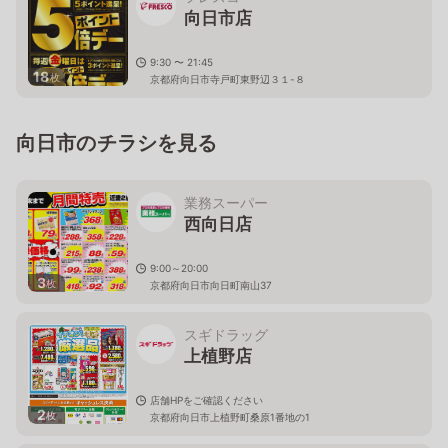
向日市店
9:30 〜 21:45
18
枚
京都府向日市寺戸町東野辺３１-８
向日市のチラシを見る
業務スーパー
西向日店
9:00～20:00
3
枚
京都府向日市向日町南山37
スギドラッグ
上植野店
店舗HPをご確認ください
2
枚
京都府向日市上植野町桑原1番地の1