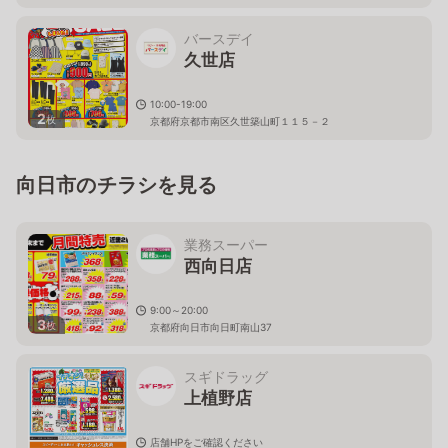
バースデイ
久世店
10:00-19:00
2
枚
京都府京都市南区久世築山町１１５－２
向日市のチラシを見る
業務スーパー
西向日店
9:00～20:00
3
枚
京都府向日市向日町南山37
スギドラッグ
上植野店
店舗HPをご確認ください