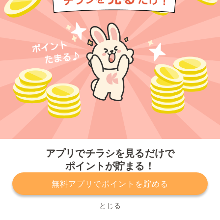
今すぐアプリをダウンロードする
アプリでチラシを見るだけで
ポイントが貯まる！
無料アプリでポイントを貯める
プライバシーポリシー
利用規約
運営会社
サービスに関してのお問い合わせ
チラシ掲載をお考えの方
とじる