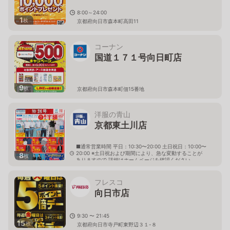
8:00～24:00
1
枚
京都府向日市森本町高田11
コーナン
国道１７１号向日町店
9
枚
京都府向日市森本町佃15番地
洋服の青山
京都東土川店
■通常営業時間 平日：10:30〜20:00 土日祝日：10:00〜
20:00 ※土日祝および期間により、急な変動することが
8
枚
ありますので 詳細はホームページを確認ください
京都府京都市南区久世東土川町126番地の2
フレスコ
向日市店
9:30 〜 21:45
15
枚
京都府向日市寺戸町東野辺３１-８