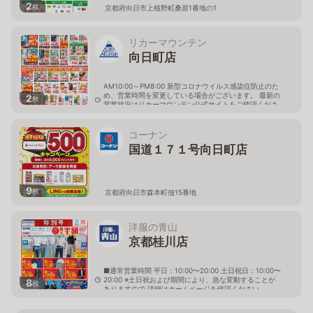
2
枚
京都府向日市上植野町桑原1番地の1
リカーマウンテン
向日町店
AM10:00～PM8:00 新型コロナウイルス感染症防止のた
め、営業時間を変更している場合がございます。 最新の
2
枚
営業状況はリカーマウンテン公式サイトをご確認くださ
い。
京都府向日市寺戸町南垣内4-3
コーナン
国道１７１号向日町店
9
枚
京都府向日市森本町佃15番地
洋服の青山
京都桂川店
■通常営業時間 平日：10:00〜20:00 土日祝日：10:00〜
20:00 ※土日祝および期間により、急な変動することが
8
枚
ありますので 詳細はホームページを確認ください
京都府向日市寺戸町八ノ坪118番地