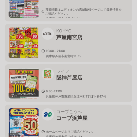
営業時間はエディオンの店舗情報ページにて最新情報を
ご確認ください。
50
枚
兵庫県芦屋市船戸町1-31
KOHYO
芦屋南宮店
10:00～21:00
8
枚
兵庫県芦屋市南宮町11-19
ライフ
阪神芦屋店
9:30-21:00
7
枚
兵庫県神戸市東灘区深江本町1丁目14番17号
コープこうべ
コープ浜芦屋
ホームページよりご確認ください。
10
枚
兵庫県芦屋市呉川町16-22