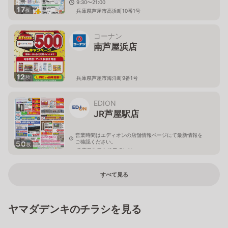
9:30〜21:00
17
枚
兵庫県芦屋市高浜町10番1号
コーナン
南芦屋浜店
12
枚
兵庫県芦屋市海洋町9番1号
EDION
JR芦屋駅店
営業時間はエディオンの店舗情報ページにて最新情報を
ご確認ください。
50
枚
兵庫県芦屋市船戸町1-31
すべて見る
ヤマダデンキのチラシを見る