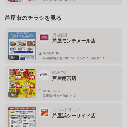
芦屋市のチラシを見る
成城石井
芦屋モンテメール店
10:00-21:30
6
枚
兵庫県芦屋市船戸町1-31 モンテメール本館１Ｆ
KOHYO
芦屋南宮店
10:00～21:00
8
枚
兵庫県芦屋市南宮町11-19
ツルハドラッグ
芦屋浜シーサイド店