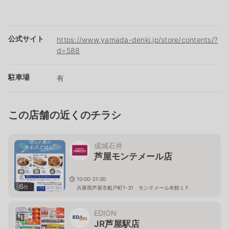
公式サイト
https://www.yamada-denki.jp/store/contents/?
d=588
駐車場
有
この店舗の近くのチラシ
成城石井
芦屋モンテメール店
10:00-21:30
6
枚
兵庫県芦屋市船戸町1-31 モンテメール本館１Ｆ
EDION
JR芦屋駅店