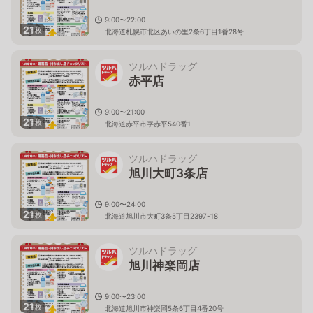
9:00〜22:00
21
枚
北海道札幌市北区あいの里2条6丁目1番28号
ツルハドラッグ
赤平店
9:00〜21:00
21
枚
北海道赤平市字赤平540番1
ツルハドラッグ
旭川大町3条店
9:00〜24:00
21
枚
北海道旭川市大町3条5丁目2397-18
ツルハドラッグ
旭川神楽岡店
9:00〜23:00
21
枚
北海道旭川市神楽岡5条6丁目4番20号