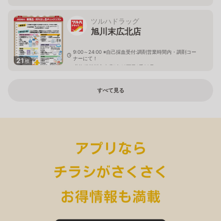
ツルハドラッグ
旭川末広北店
9:00～24:00 ※自己採血受付:調剤営業時間内・調剤コー
ナーにて！
21
枚
北海道旭川市末広1条10丁目1番20号
すべて見る