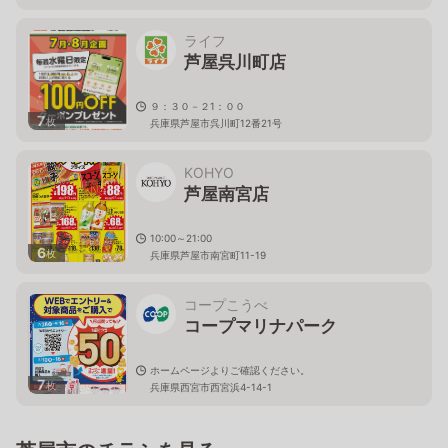
ライフ
芦屋呉川町店
９：３０－２1：００
7
枚
兵庫県芦屋市呉川町12番21号
KOHYO
芦屋南宮店
10:00～21:00
6
枚
兵庫県芦屋市南宮町11-19
コープこうべ
コープマリナパーク
ホームページよりご確認ください。
7
枚
兵庫県西宮市西宮浜4-14-1