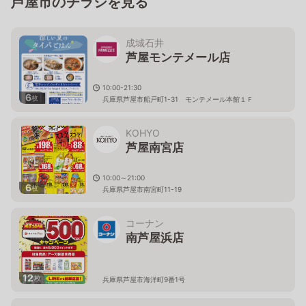
芦屋市のチラシを見る
成城石井
芦屋モンテメール店
10:00-21:30
6
枚
兵庫県芦屋市船戸町1-31 モンテメール本館１Ｆ
KOHYO
芦屋南宮店
10:00～21:00
6
枚
兵庫県芦屋市南宮町11-19
コーナン
南芦屋浜店
12
枚
兵庫県芦屋市海洋町9番1号